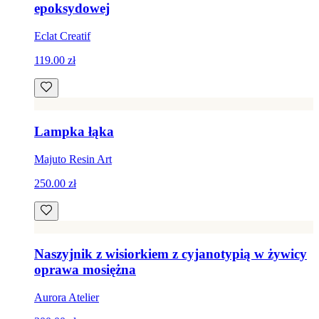
epoksydowej
Eclat Creatif
119.00 zł
Lampka łąka
Majuto Resin Art
250.00 zł
Naszyjnik z wisiorkiem z cyjanotypią w żywicy
oprawa mosiężna
Aurora Atelier