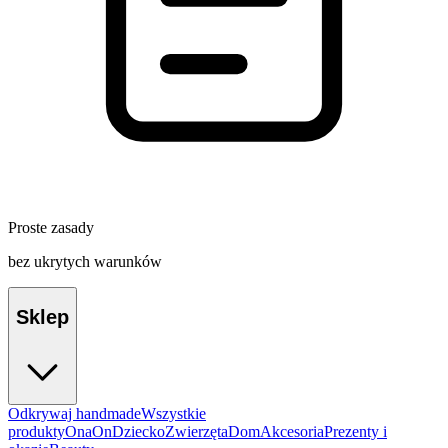
Proste zasady
bez ukrytych warunków
Sklep
Odkrywaj handmade
Wszystkie
produkty
Ona
On
Dziecko
Zwierzęta
Dom
Akcesoria
Prezenty i