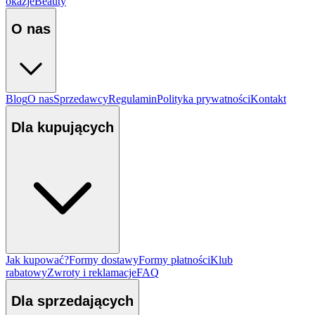
okazje
Beauty
O nas
Blog
O nas
Sprzedawcy
Regulamin
Polityka prywatności
Kontakt
Dla kupujących
Jak kupować?
Formy dostawy
Formy płatności
Klub
rabatowy
Zwroty i reklamacje
FAQ
Dla sprzedających