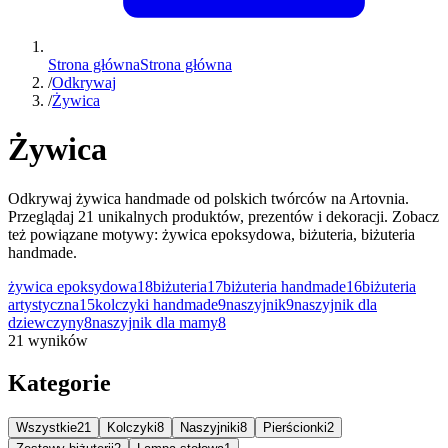
Strona główna
Strona główna
/
Odkrywaj
/
Żywica
Żywica
Odkrywaj żywica handmade od polskich twórców na Artovnia.
Przeglądaj 21 unikalnych produktów, prezentów i dekoracji. Zobacz
też powiązane motywy: żywica epoksydowa, biżuteria, biżuteria
handmade.
żywica epoksydowa
18
biżuteria
17
biżuteria handmade
16
biżuteria
artystyczna
15
kolczyki handmade
9
naszyjnik
9
naszyjnik dla
dziewczyny
8
naszyjnik dla mamy
8
21 wyników
Kategorie
Wszystkie
21
Kolczyki
8
Naszyjniki
8
Pierścionki
2