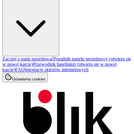
Zacznij z nami sprzedawać
Poradnik panelu sprzedawcy
(otwiera się
w nowej karcie)
Przewodnik baselinker
(otwiera się w nowej
karcie)
FAQ
Integracje sklepów internetowych
Ustawienia cookies