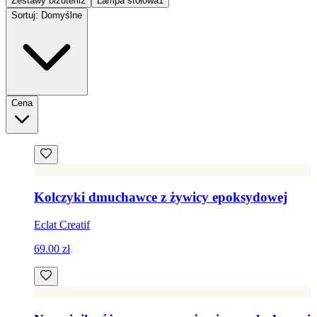
Zestawy biżuterii
2
Lampa stołowa
1
Sortuj: Domyślne
Cena
Kolczyki dmuchawce z żywicy epoksydowej
Eclat Creatif
69.00 zł