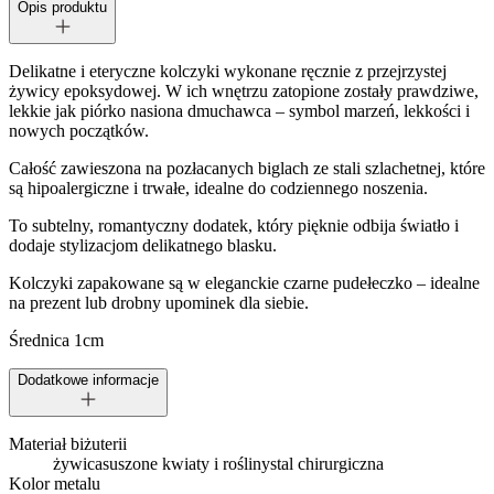
Opis produktu
Delikatne i eteryczne kolczyki wykonane ręcznie z przejrzystej
żywicy epoksydowej. W ich wnętrzu zatopione zostały prawdziwe,
lekkie jak piórko nasiona dmuchawca – symbol marzeń, lekkości i
nowych początków.
Całość zawieszona na pozłacanych biglach ze stali szlachetnej, które
są hipoalergiczne i trwałe, idealne do codziennego noszenia.
To subtelny, romantyczny dodatek, który pięknie odbija światło i
dodaje stylizacjom delikatnego blasku.
Kolczyki zapakowane są w eleganckie czarne pudełeczko – idealne
na prezent lub drobny upominek dla siebie.
Średnica 1cm
Dodatkowe informacje
Materiał biżuterii
żywica
suszone kwiaty i rośliny
stal chirurgiczna
Kolor metalu