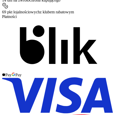
14 dni na zwrot
ochrona kupującego
69 pkt lojalnościowych
z klubem rabatowym
Płatności
Pay
Pay