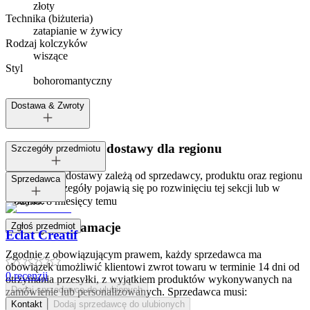
złoty
Technika (biżuteria)
zatapianie w żywicy
Rodzaj kolczyków
wiszące
Styl
boho
romantyczny
Dostawa & Zwroty
Dostępne metody dostawy dla regionu
Szczegóły przedmiotu
Opcje i koszt dostawy zależą od sprzedawcy, produktu oraz regionu
Tagi:
Sprzedawca
dostawy. Szczegóły pojawią się po rozwinięciu tej sekcji lub w
koszyku.
Dodano:
8 miesięcy temu
Zwroty i reklamacje
Zgłoś przedmiot
Eclat Creatif
Zgodnie z obowiązującym prawem, każdy sprzedawca ma
obowiązek umożliwić klientowi zwrot towaru w terminie 14 dni od
0
recenzji
otrzymania przesyłki, z wyjątkiem produktów wykonywanych na
Dodaj sprzedawcę do ulubionych
zamówienie lub personalizowanych. Sprzedawca musi:
Kontakt
Dodaj sprzedawcę do ulubionych