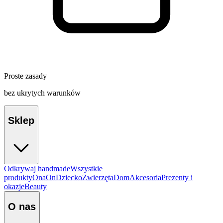
Proste zasady
bez ukrytych warunków
Sklep
Odkrywaj handmade
Wszystkie
produkty
Ona
On
Dziecko
Zwierzęta
Dom
Akcesoria
Prezenty i
okazje
Beauty
O nas