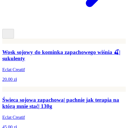
Wosk sojowy do kominka zapachowego wiśnia 🍒|
sukulenty
Eclat Creatif
20.00 zł
Świeca sojowa zapachowa| pachnie jak terapia na
którą mnie stać| 130g
Eclat Creatif
45.00 zł