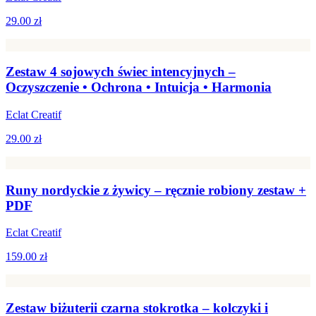
29.00 zł
Zestaw 4 sojowych świec intencyjnych –
Oczyszczenie • Ochrona • Intuicja • Harmonia
Eclat Creatif
29.00 zł
Runy nordyckie z żywicy – ręcznie robiony zestaw +
PDF
Eclat Creatif
159.00 zł
Zestaw biżuterii czarna stokrotka – kolczyki i