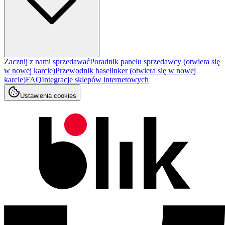
Zacznij z nami sprzedawać
Poradnik panelu sprzedawcy
(otwiera się
w nowej karcie)
Przewodnik baselinker
(otwiera się w nowej
karcie)
FAQ
Integracje sklepów internetowych
Ustawienia cookies