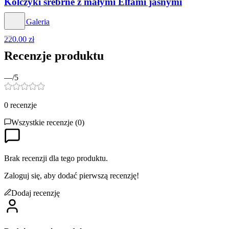
Kolczyki srebrne z małymi Elfami jasnymi
Venus Galeria
220.00 zł
Recenzje produktu
—
/5
0
recenzje
Wszystkie recenzje (
0
)
Brak recenzji dla tego produktu.
Zaloguj się, aby dodać pierwszą recenzję!
Dodaj recenzję