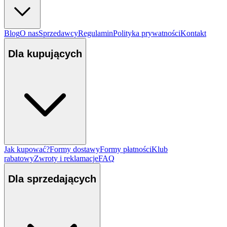
Blog
O nas
Sprzedawcy
Regulamin
Polityka prywatności
Kontakt
Dla kupujących
Jak kupować?
Formy dostawy
Formy płatności
Klub
rabatowy
Zwroty i reklamacje
FAQ
Dla sprzedających