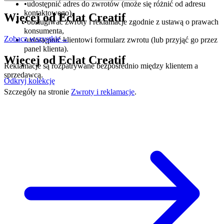
•
udostępnić adres do zwrotów (może się różnić od adresu
kontaktowego),
Więcej od
Eclat Creatif
•
obsługiwać zwroty i reklamacje zgodnie z ustawą o prawach
konsumenta,
Zobacz wszystkie
→
•
udostępnić klientowi formularz zwrotu (lub przyjąć go przez
panel klienta).
Więcej od
Eclat Creatif
Reklamacje są rozpatrywane bezpośrednio między klientem a
sprzedawcą.
Odkryj kolekcję
Szczegóły na stronie
Zwroty i reklamacje
.