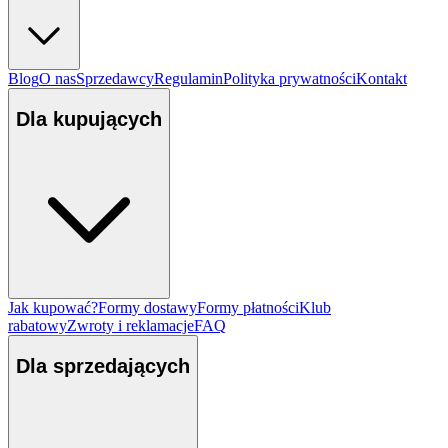
Blog
O nas
Sprzedawcy
Regulamin
Polityka prywatności
Kontakt
Dla kupujących
Jak kupować?
Formy dostawy
Formy płatności
Klub
rabatowy
Zwroty i reklamacje
FAQ
Dla sprzedających