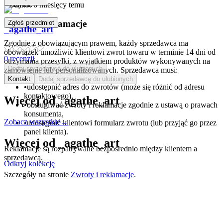
koszyku.
Dodano:
6 miesięcy temu
Zwroty i reklamacje
Zgłoś przedmiot
_agathe_art
Zgodnie z obowiązującym prawem, każdy sprzedawca ma
obowiązek umożliwić klientowi zwrot towaru w terminie 14 dni od
0
recenzji
otrzymania przesyłki, z wyjątkiem produktów wykonywanych na
Dodaj sprzedawcę do ulubionych
zamówienie lub personalizowanych. Sprzedawca musi:
Kontakt
Dodaj sprzedawcę do ulubionych
•
udostępnić adres do zwrotów (może się różnić od adresu
kontaktowego),
Więcej od
_agathe_art
•
obsługiwać zwroty i reklamacje zgodnie z ustawą o prawach
konsumenta,
Zobacz wszystkie
→
•
udostępnić klientowi formularz zwrotu (lub przyjąć go przez
panel klienta).
Więcej od
_agathe_art
Reklamacje są rozpatrywane bezpośrednio między klientem a
sprzedawcą.
Odkryj kolekcję
Szczegóły na stronie
Zwroty i reklamacje
.