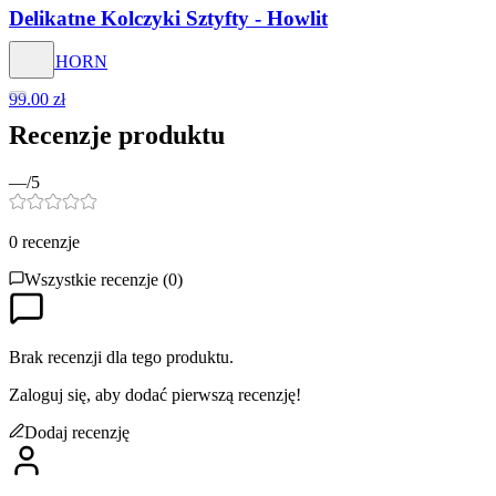
Delikatne Kolczyki Sztyfty - Howlit
STAGHORN
99.00 zł
Recenzje produktu
—
/5
0
recenzje
Wszystkie recenzje (
0
)
Brak recenzji dla tego produktu.
Zaloguj się, aby dodać pierwszą recenzję!
Dodaj recenzję