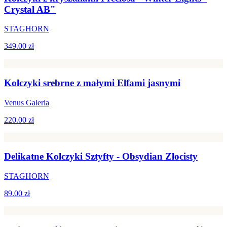
Crystal AB"
STAGHORN
349.00 zł
Kolczyki srebrne z małymi Elfami jasnymi
Venus Galeria
220.00 zł
Delikatne Kolczyki Sztyfty - Obsydian Złocisty
STAGHORN
89.00 zł