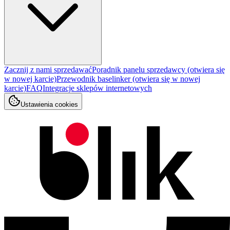
Zacznij z nami sprzedawać
Poradnik panelu sprzedawcy
(otwiera się
w nowej karcie)
Przewodnik baselinker
(otwiera się w nowej
karcie)
FAQ
Integracje sklepów internetowych
Ustawienia cookies