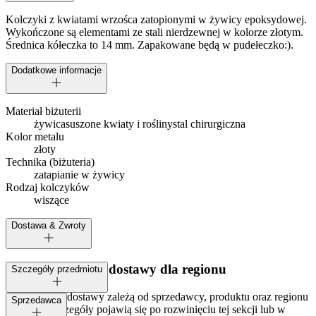
Kolczyki z kwiatami wrzośca zatopionymi w żywicy epoksydowej.
Wykończone są elementami ze stali nierdzewnej w kolorze złotym.
Średnica kółeczka to 14 mm. Zapakowane będą w pudełeczko:).
Dodatkowe informacje
Materiał biżuterii
żywica
suszone kwiaty i rośliny
stal chirurgiczna
Kolor metalu
złoty
Technika (biżuteria)
zatapianie w żywicy
Rodzaj kolczyków
wiszące
Dostawa & Zwroty
Dostępne metody dostawy dla regionu
Szczegóły przedmiotu
Opcje i koszt dostawy zależą od sprzedawcy, produktu oraz regionu
Tagi:
Sprzedawca
dostawy. Szczegóły pojawią się po rozwinięciu tej sekcji lub w