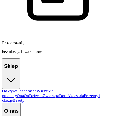
Proste zasady
bez ukrytych warunków
Sklep
Odkrywaj handmade
Wszystkie
produkty
Ona
On
Dziecko
Zwierzęta
Dom
Akcesoria
Prezenty i
okazje
Beauty
O nas