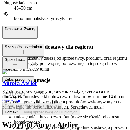
Długość łańcuszka
45–50 cm
Styl
boho
minimalistyczny
rustykalny
Dostawa & Zwroty
Dostępne metody dostawy dla regionu
Szczegóły przedmiotu
Opcje i koszt dostawy zależą od sprzedawcy, produktu oraz regionu
Tagi:
Sprzedawca
dostawy. Szczegóły pojawią się po rozwinięciu tej sekcji lub w
koszyku.
Dodano:
5 miesięcy temu
Zwroty i reklamacje
Zgłoś przedmiot
Aurora Atelier
Zgodnie z obowiązującym prawem, każdy sprzedawca ma
obowiązek umożliwić klientowi zwrot towaru w terminie 14 dni od
0
recenzji
otrzymania przesyłki, z wyjątkiem produktów wykonywanych na
Dodaj sprzedawcę do ulubionych
zamówienie lub personalizowanych. Sprzedawca musi:
Kontakt
Dodaj sprzedawcę do ulubionych
•
udostępnić adres do zwrotów (może się różnić od adresu
kontaktowego),
Więcej od
Aurora Atelier
•
obsługiwać zwroty i reklamacje zgodnie z ustawą o prawach