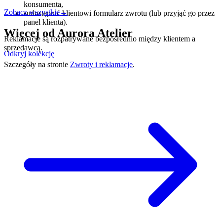
konsumenta,
Zobacz wszystkie
→
•
udostępnić klientowi formularz zwrotu (lub przyjąć go przez
panel klienta).
Więcej od
Aurora Atelier
Reklamacje są rozpatrywane bezpośrednio między klientem a
sprzedawcą.
Odkryj kolekcję
Szczegóły na stronie
Zwroty i reklamacje
.