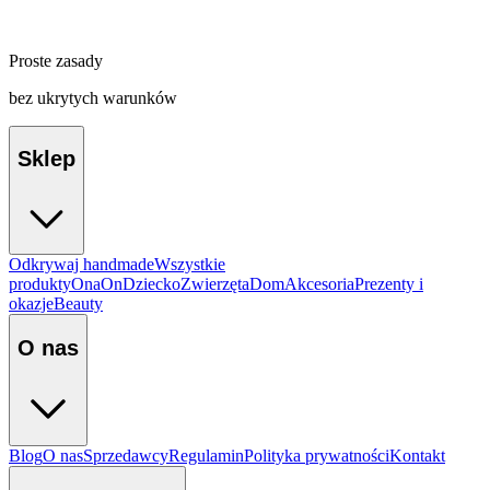
Proste zasady
bez ukrytych warunków
Sklep
Odkrywaj handmade
Wszystkie
produkty
Ona
On
Dziecko
Zwierzęta
Dom
Akcesoria
Prezenty i
okazje
Beauty
O nas
Blog
O nas
Sprzedawcy
Regulamin
Polityka prywatności
Kontakt