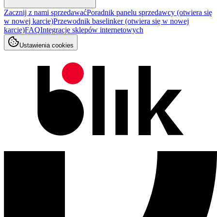
Zacznij z nami sprzedawać
Poradnik panelu sprzedawcy
(otwiera się
w nowej karcie)
Przewodnik baselinker
(otwiera się w nowej
karcie)
FAQ
Integracje sklepów internetowych
Ustawienia cookies