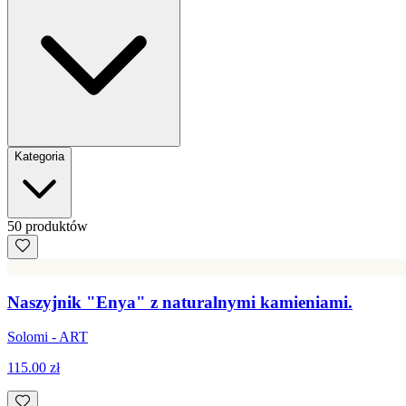
Kategoria
50
produkt
ów
Naszyjnik "Enya" z naturalnymi kamieniami.
Solomi - ART
115.00 zł