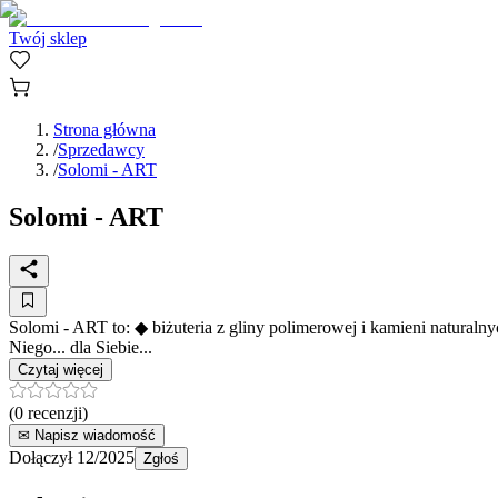
Twój sklep
Strona główna
/
Sprzedawcy
/
Solomi - ART
Solomi - ART
Solomi - ART to: ◆ biżuteria z gliny polimerowej i kamieni natural
Niego... dla Siebie...
Czytaj więcej
(
0
recenzji)
✉ Napisz wiadomość
Dołączył
12/2025
Zgłoś