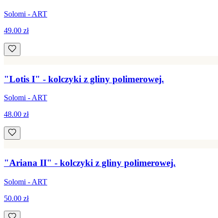
Solomi - ART
49.00 zł
"Lotis I" - kolczyki z gliny polimerowej.
Solomi - ART
48.00 zł
"Ariana II" - kolczyki z gliny polimerowej.
Solomi - ART
50.00 zł