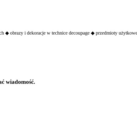
nych ◆ obrazy i dekoracje w technice decoupage ◆ przedmioty użytkow
łać wiadomość.