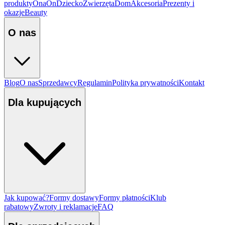
produkty
Ona
On
Dziecko
Zwierzęta
Dom
Akcesoria
Prezenty i
okazje
Beauty
O nas
Blog
O nas
Sprzedawcy
Regulamin
Polityka prywatności
Kontakt
Dla kupujących
Jak kupować?
Formy dostawy
Formy płatności
Klub
rabatowy
Zwroty i reklamacje
FAQ