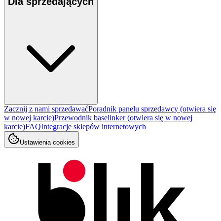
Dla sprzedających
Zacznij z nami sprzedawać
Poradnik panelu sprzedawcy
(otwiera się
w nowej karcie)
Przewodnik baselinker
(otwiera się w nowej
karcie)
FAQ
Integracje sklepów internetowych
Ustawienia cookies