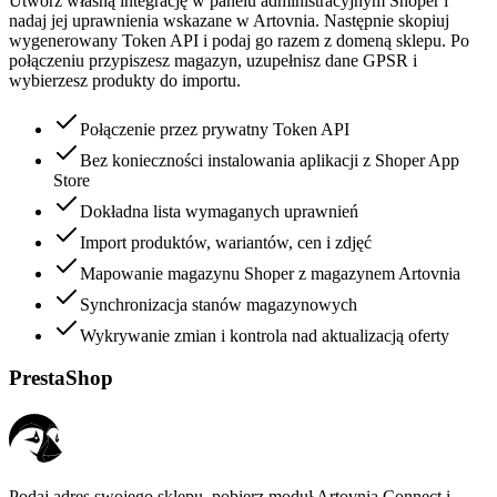
Utwórz własną integrację w panelu administracyjnym Shoper i
nadaj jej uprawnienia wskazane w Artovnia. Następnie skopiuj
wygenerowany Token API i podaj go razem z domeną sklepu. Po
połączeniu przypiszesz magazyn, uzupełnisz dane GPSR i
wybierzesz produkty do importu.
Połączenie przez prywatny Token API
Bez konieczności instalowania aplikacji z Shoper App
Store
Dokładna lista wymaganych uprawnień
Import produktów, wariantów, cen i zdjęć
Mapowanie magazynu Shoper z magazynem Artovnia
Synchronizacja stanów magazynowych
Wykrywanie zmian i kontrola nad aktualizacją oferty
PrestaShop
Podaj adres swojego sklepu, pobierz moduł Artovnia Connect i