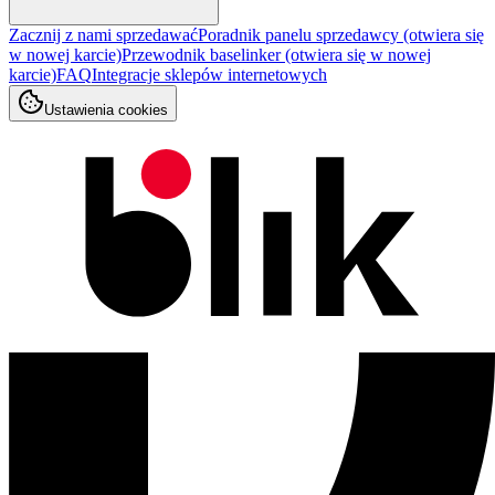
Zacznij z nami sprzedawać
Poradnik panelu sprzedawcy
(otwiera się
w nowej karcie)
Przewodnik baselinker
(otwiera się w nowej
karcie)
FAQ
Integracje sklepów internetowych
Ustawienia cookies