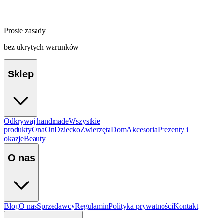
Proste zasady
bez ukrytych warunków
Sklep
Odkrywaj handmade
Wszystkie
produkty
Ona
On
Dziecko
Zwierzęta
Dom
Akcesoria
Prezenty i
okazje
Beauty
O nas
Blog
O nas
Sprzedawcy
Regulamin
Polityka prywatności
Kontakt