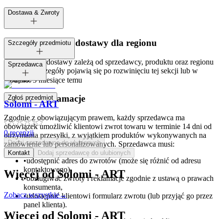
Dostawa & Zwroty
Dostępne metody dostawy dla regionu
Szczegóły przedmiotu
Opcje i koszt dostawy zależą od sprzedawcy, produktu oraz regionu
Tagi:
Sprzedawca
dostawy. Szczegóły pojawią się po rozwinięciu tej sekcji lub w
koszyku.
Dodano:
3 miesiące temu
Zwroty i reklamacje
Zgłoś przedmiot
Solomi - ART
Zgodnie z obowiązującym prawem, każdy sprzedawca ma
obowiązek umożliwić klientowi zwrot towaru w terminie 14 dni od
0
recenzji
otrzymania przesyłki, z wyjątkiem produktów wykonywanych na
Dodaj sprzedawcę do ulubionych
zamówienie lub personalizowanych. Sprzedawca musi:
Kontakt
Dodaj sprzedawcę do ulubionych
•
udostępnić adres do zwrotów (może się różnić od adresu
kontaktowego),
Więcej od
Solomi - ART
•
obsługiwać zwroty i reklamacje zgodnie z ustawą o prawach
konsumenta,
Zobacz wszystkie
→
•
udostępnić klientowi formularz zwrotu (lub przyjąć go przez
panel klienta).
Więcej od
Solomi - ART