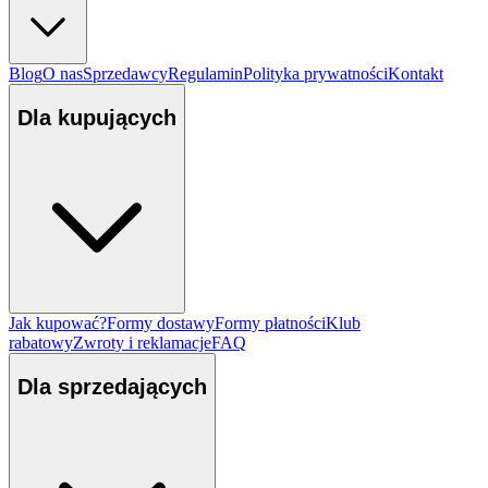
Blog
O nas
Sprzedawcy
Regulamin
Polityka prywatności
Kontakt
Dla kupujących
Jak kupować?
Formy dostawy
Formy płatności
Klub
rabatowy
Zwroty i reklamacje
FAQ
Dla sprzedających