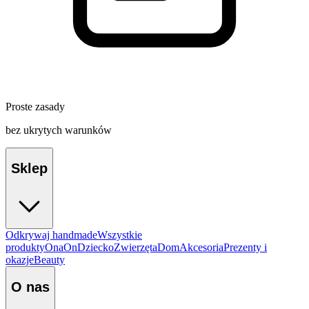
Proste zasady
bez ukrytych warunków
Sklep
Odkrywaj handmade
Wszystkie
produkty
Ona
On
Dziecko
Zwierzęta
Dom
Akcesoria
Prezenty i
okazje
Beauty
O nas