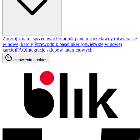
Zacznij z nami sprzedawać
Poradnik panelu sprzedawcy
(otwiera się
w nowej karcie)
Przewodnik baselinker
(otwiera się w nowej
karcie)
FAQ
Integracje sklepów internetowych
Ustawienia cookies