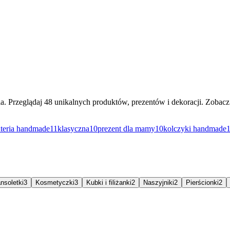
a. Przeglądaj 48 unikalnych produktów, prezentów i dekoracji. Zobac
uteria handmade
11
klasyczna
10
prezent dla mamy
10
kolczyki handmade
nsoletki
3
Kosmetyczki
3
Kubki i filiżanki
2
Naszyjniki
2
Pierścionki
2