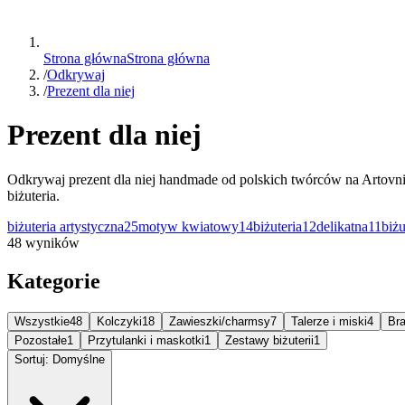
Strona główna
Strona główna
/
Odkrywaj
/
Prezent dla niej
Prezent dla niej
Odkrywaj prezent dla niej handmade od polskich twórców na Artovni
biżuteria.
biżuteria artystyczna
25
motyw kwiatowy
14
biżuteria
12
delikatna
11
biż
48 wyników
Kategorie
Wszystkie
48
Kolczyki
18
Zawieszki/charmsy
7
Talerze i miski
4
Bra
Pozostałe
1
Przytulanki i maskotki
1
Zestawy biżuterii
1
Sortuj: Domyślne