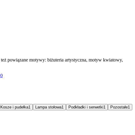
z też powiązane motywy: biżuteria artystyczna, motyw kwiatowy,
10
Kosze i pudełka
1
Lampa stołowa
1
Podkładki i serwetki
1
Pozostałe
1