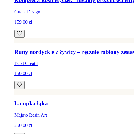
Komplet 3 kosmetyczek - idealny prezent walen
Gucia Design
159.00 zł
Runy nordyckie z żywicy – ręcznie robiony zest
Eclat Creatif
159.00 zł
Lampka łąka
Majuto Resin Art
250.00 zł