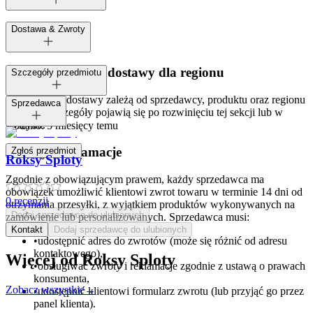
Dostawa & Zwroty
Dostępne metody dostawy dla regionu
Szczegóły przedmiotu
Opcje i koszt dostawy zależą od sprzedawcy, produktu oraz regionu
Tagi:
Sprzedawca
dostawy. Szczegóły pojawią się po rozwinięciu tej sekcji lub w
koszyku.
Dodano:
5 miesięcy temu
Zwroty i reklamacje
Zgłoś przedmiot
Roksy Sploty
Zgodnie z obowiązującym prawem, każdy sprzedawca ma
obowiązek umożliwić klientowi zwrot towaru w terminie 14 dni od
0
recenzji
otrzymania przesyłki, z wyjątkiem produktów wykonywanych na
Dodaj sprzedawcę do ulubionych
zamówienie lub personalizowanych. Sprzedawca musi:
Kontakt
Dodaj sprzedawcę do ulubionych
•
udostępnić adres do zwrotów (może się różnić od adresu
kontaktowego),
Więcej od
Roksy Sploty
•
obsługiwać zwroty i reklamacje zgodnie z ustawą o prawach
konsumenta,
Zobacz wszystkie
→
•
udostępnić klientowi formularz zwrotu (lub przyjąć go przez
panel klienta).