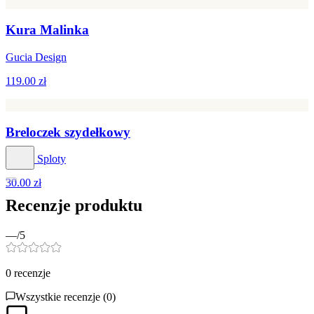
Kura Malinka
Gucia Design
119.00 zł
Breloczek szydełkowy
Roksy Sploty
30.00 zł
Recenzje produktu
—
/5
0
recenzje
Wszystkie recenzje (
0
)