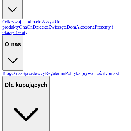
Odkrywaj handmade
Wszystkie
produkty
Ona
On
Dziecko
Zwierzęta
Dom
Akcesoria
Prezenty i
okazje
Beauty
O nas
Blog
O nas
Sprzedawcy
Regulamin
Polityka prywatności
Kontakt
Dla kupujących