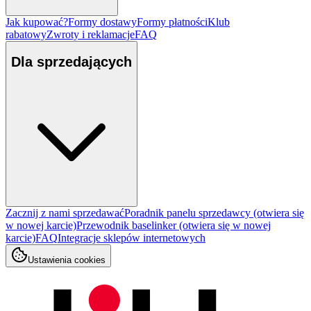
Jak kupować?
Formy dostawy
Formy płatności
Klub
rabatowy
Zwroty i reklamacje
FAQ
Dla sprzedających
Zacznij z nami sprzedawać
Poradnik panelu sprzedawcy
(otwiera się
w nowej karcie)
Przewodnik baselinker
(otwiera się w nowej
karcie)
FAQ
Integracje sklepów internetowych
Ustawienia cookies