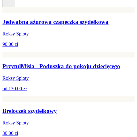
Jedwabna ażurowa czapeczka szydełkowa
Roksy Sploty
90.00 zł
PrzytulMisia - Poduszka do pokoju dziecięcego
Roksy Sploty
od
130.00 zł
Breloczek szydełkowy
Roksy Sploty
30.00 zł