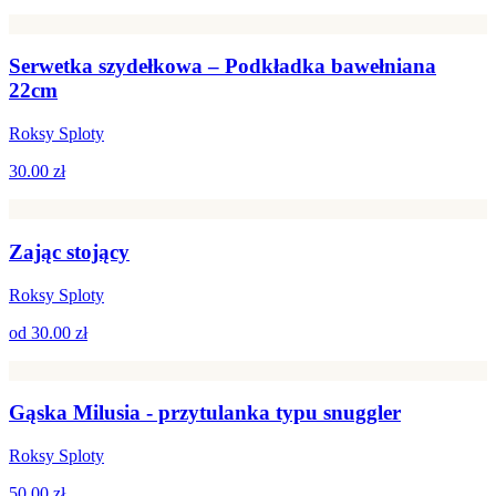
Serwetka szydełkowa – Podkładka bawełniana
22cm
Roksy Sploty
30.00 zł
Zając stojący
Roksy Sploty
od
30.00 zł
Gąska Milusia - przytulanka typu snuggler
Roksy Sploty
50.00 zł