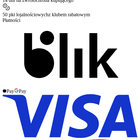
14 dni na zwrot
ochrona kupującego
50 pkt lojalnościowych
z klubem rabatowym
Płatności
Pay
Pay