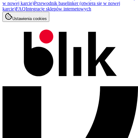
w nowej karcie)
Przewodnik baselinker
(otwiera się w nowej
karcie)
FAQ
Integracje sklepów internetowych
Ustawienia cookies