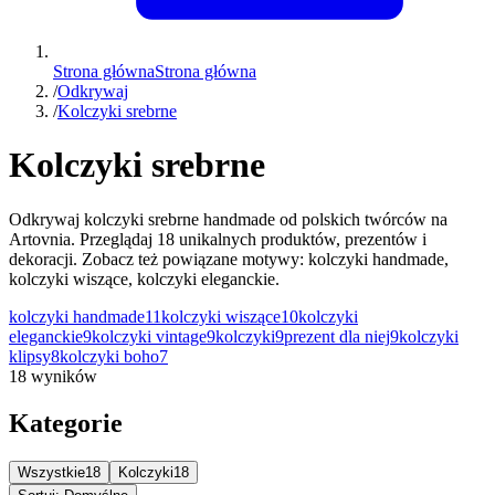
Strona główna
Strona główna
/
Odkrywaj
/
Kolczyki srebrne
Kolczyki srebrne
Odkrywaj kolczyki srebrne handmade od polskich twórców na
Artovnia. Przeglądaj 18 unikalnych produktów, prezentów i
dekoracji. Zobacz też powiązane motywy: kolczyki handmade,
kolczyki wiszące, kolczyki eleganckie.
kolczyki handmade
11
kolczyki wiszące
10
kolczyki
eleganckie
9
kolczyki vintage
9
kolczyki
9
prezent dla niej
9
kolczyki
klipsy
8
kolczyki boho
7
18 wyników
Kategorie
Wszystkie
18
Kolczyki
18