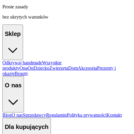
Proste zasady
bez ukrytych warunków
Sklep
Odkrywaj handmade
Wszystkie
produkty
Ona
On
Dziecko
Zwierzęta
Dom
Akcesoria
Prezenty i
okazje
Beauty
O nas
Blog
O nas
Sprzedawcy
Regulamin
Polityka prywatności
Kontakt
Dla kupujących