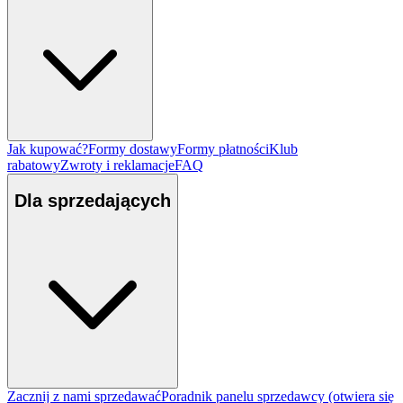
Jak kupować?
Formy dostawy
Formy płatności
Klub
rabatowy
Zwroty i reklamacje
FAQ
Dla sprzedających
Zacznij z nami sprzedawać
Poradnik panelu sprzedawcy
(otwiera się