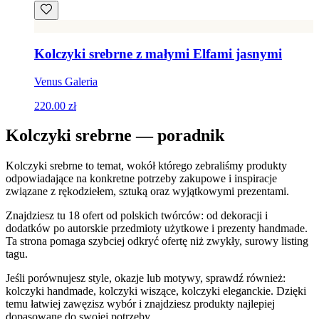
Kolczyki srebrne z małymi Elfami jasnymi
Venus Galeria
220.00 zł
Kolczyki srebrne — poradnik
Kolczyki srebrne to temat, wokół którego zebraliśmy produkty
odpowiadające na konkretne potrzeby zakupowe i inspiracje
związane z rękodziełem, sztuką oraz wyjątkowymi prezentami.
Znajdziesz tu 18 ofert od polskich twórców: od dekoracji i
dodatków po autorskie przedmioty użytkowe i prezenty handmade.
Ta strona pomaga szybciej odkryć ofertę niż zwykły, surowy listing
tagu.
Jeśli porównujesz style, okazje lub motywy, sprawdź również:
kolczyki handmade, kolczyki wiszące, kolczyki eleganckie. Dzięki
temu łatwiej zawęzisz wybór i znajdziesz produkty najlepiej
dopasowane do swojej potrzeby.