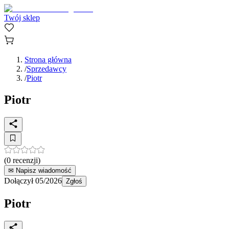
Twój sklep
Strona główna
/
Sprzedawcy
/
Piotr
Piotr
(
0
recenzji)
✉ Napisz wiadomość
Dołączył
05/2026
Zgłoś
Piotr