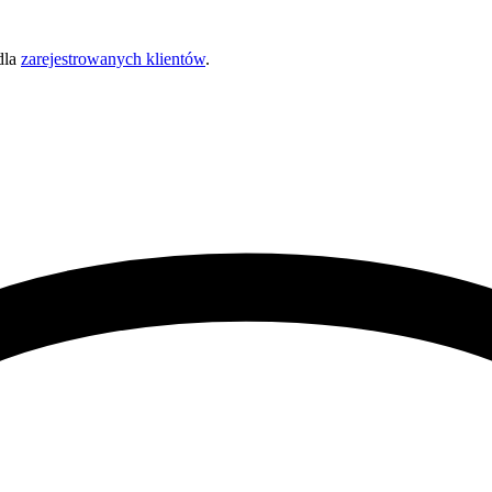
dla
zarejestrowanych klientów
.