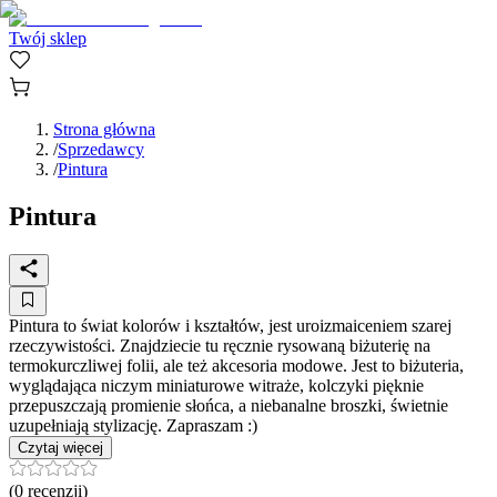
Twój sklep
Strona główna
/
Sprzedawcy
/
Pintura
Pintura
Pintura to świat kolorów i kształtów, jest uroizmaiceniem szarej
rzeczywistości. Znajdziecie tu ręcznie rysowaną biżuterię na
termokurczliwej folii, ale też akcesoria modowe. Jest to biżuteria,
wyglądająca niczym miniaturowe witraże, kolczyki pięknie
przepuszczają promienie słońca, a niebanalne broszki, świetnie
uzupełniają stylizację. Zapraszam :)
Czytaj więcej
(
0
recenzji)