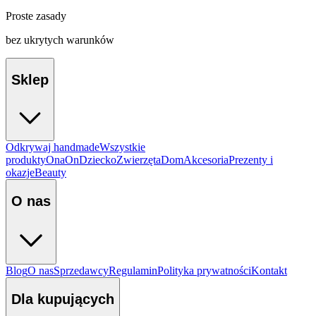
Proste zasady
bez ukrytych warunków
Sklep
Odkrywaj handmade
Wszystkie
produkty
Ona
On
Dziecko
Zwierzęta
Dom
Akcesoria
Prezenty i
okazje
Beauty
O nas
Blog
O nas
Sprzedawcy
Regulamin
Polityka prywatności
Kontakt
Dla kupujących