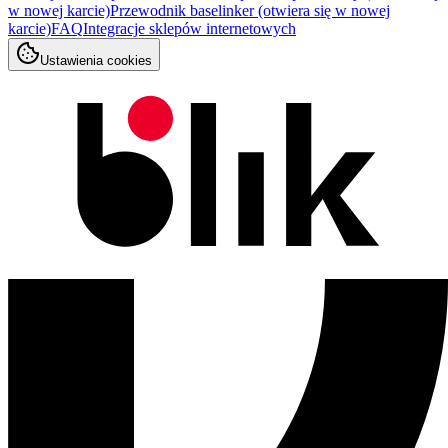
w nowej karcie)
Przewodnik baselinker
(otwiera się w nowej
karcie)
FAQ
Integracje sklepów internetowych
Ustawienia cookies