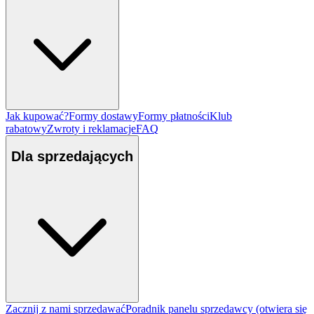
Jak kupować?
Formy dostawy
Formy płatności
Klub
rabatowy
Zwroty i reklamacje
FAQ
Dla sprzedających
Zacznij z nami sprzedawać
Poradnik panelu sprzedawcy
(otwiera się