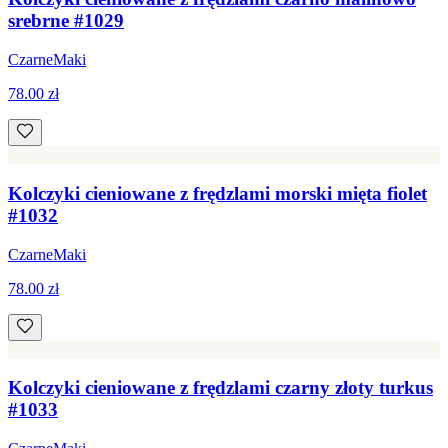
srebrne #1029
CzarneMaki
78.00 zł
Kolczyki cieniowane z frędzlami morski mięta fiolet
#1032
CzarneMaki
78.00 zł
Kolczyki cieniowane z frędzlami czarny złoty turkus
#1033