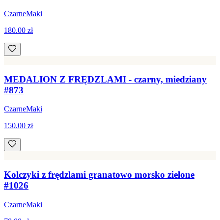
CzarneMaki
180.00 zł
MEDALION Z FRĘDZLAMI - czarny, miedziany
#873
CzarneMaki
150.00 zł
Kolczyki z frędzlami granatowo morsko zielone
#1026
CzarneMaki