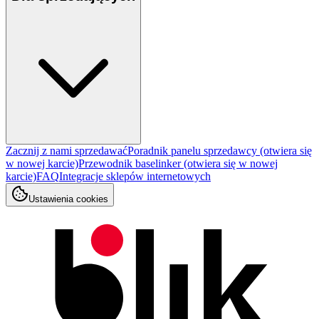
Zacznij z nami sprzedawać
Poradnik panelu sprzedawcy
(otwiera się
w nowej karcie)
Przewodnik baselinker
(otwiera się w nowej
karcie)
FAQ
Integracje sklepów internetowych
Ustawienia cookies