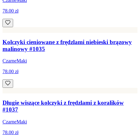
CzarneMaki
78.00 zł
Kolczyki cieniowane z frędzlami niebieski brązowy
malinowy #1035
CzarneMaki
78.00 zł
Długie wiszące kolczyki z frędzlami z koralików
#1037
CzarneMaki
78.00 zł