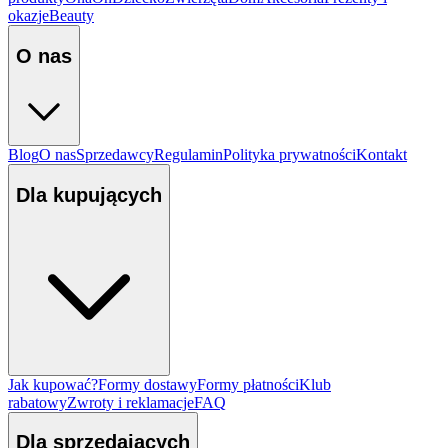
okazje
Beauty
O nas
Blog
O nas
Sprzedawcy
Regulamin
Polityka prywatności
Kontakt
Dla kupujących
Jak kupować?
Formy dostawy
Formy płatności
Klub
rabatowy
Zwroty i reklamacje
FAQ
Dla sprzedających