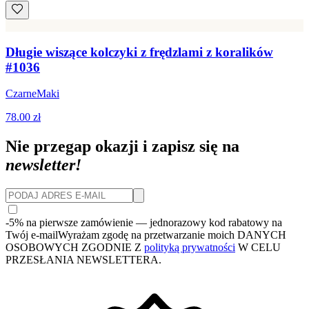
Długie wiszące kolczyki z frędzlami z koralików
#1036
CzarneMaki
78.00 zł
Nie przegap okazji i zapisz się na
newsletter!
-5% na pierwsze zamówienie
— jednorazowy kod rabatowy na
Twój e-mail
Wyrażam zgodę na przetwarzanie moich DANYCH
OSOBOWYCH ZGODNIE Z
polityką prywatności
W CELU
PRZESŁANIA NEWSLETTERA.