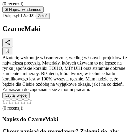
(
0
recenzji)
✉ Napisz wiadomość
Dołączył
12/2025
Zgłoś
CzarneMaki
Biżuterię wykonuję własnoręcznie, według własnych projektów i z
największą precyzją. Materiały, których używam to najlepsze na
rynku japońskie koraliki TOHO, MIYUKI oraz starannie dobrane
kamienie i minerały. Biżuteria, którą tworzę w technice haftu
koralikowego jest w 100% wyszyta ręcznie. Mam nadzieję, że
będzie dla Ciebie ozdobą na wyjątkowe okazje, jak i na co dzień.
Zapraszam do zapoznania się z moimi pracami.
Czytaj więcej
(
0
recenzji)
Napisz do
CzarneMaki
Chcesz napisać do sprzedawcy? Zaloguj się, aby