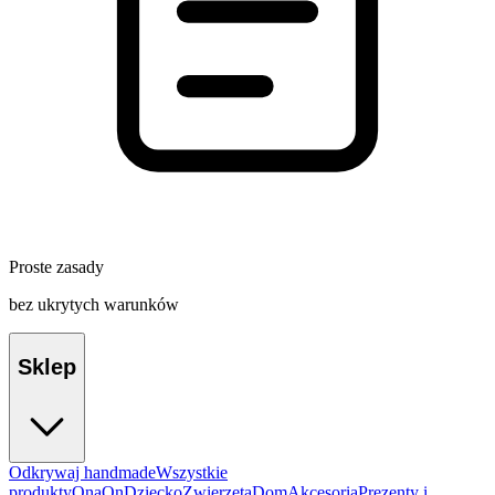
Proste zasady
bez ukrytych warunków
Sklep
Odkrywaj handmade
Wszystkie
produkty
Ona
On
Dziecko
Zwierzęta
Dom
Akcesoria
Prezenty i