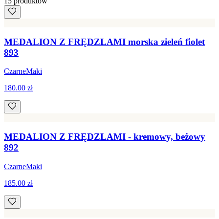
15
produkt
ów
MEDALION Z FRĘDZLAMI morska zieleń fiolet
893
CzarneMaki
180.00 zł
MEDALION Z FRĘDZLAMI - kremowy, beżowy
892
CzarneMaki
185.00 zł