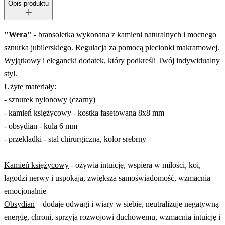
Opis produktu
"Wera"
- bransoletka wykonana z kamieni naturalnych i mocnego
sznurka jubilerskiego. Regulacja za pomocą plecionki makramowej.
Wyjątkowy i elegancki dodatek, który podkreśli Twój indywidualny
styl.
Użyte materiały:
- sznurek nylonowy (czarny)
- kamień księżycowy - kostka fasetowana 8x8 mm
- obsydian - kula 6 mm
- przekładki - stal chirurgiczna, kolor srebrny
Kamień księżycowy
- ożywia intuicję, wspiera w miłości, koi,
łagodzi nerwy i uspokaja, zwiększa samoświadomość, wzmacnia
emocjonalnie
Obsydian
– dodaje odwagi i wiary w siebie, neutralizuje negatywną
energię, chroni, sprzyja rozwojowi duchowemu, wzmacnia intuicję i