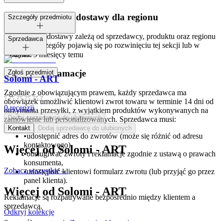
Dostępne metody dostawy dla regionu
Szczegóły przedmiotu
Opcje i koszt dostawy zależą od sprzedawcy, produktu oraz regionu
Tagi:
Sprzedawca
dostawy. Szczegóły pojawią się po rozwinięciu tej sekcji lub w
koszyku.
Dodano:
5 miesięcy temu
Zwroty i reklamacje
Zgłoś przedmiot
Solomi - ART
Zgodnie z obowiązującym prawem, każdy sprzedawca ma
obowiązek umożliwić klientowi zwrot towaru w terminie 14 dni od
0
recenzji
otrzymania przesyłki, z wyjątkiem produktów wykonywanych na
Dodaj sprzedawcę do ulubionych
zamówienie lub personalizowanych. Sprzedawca musi:
Kontakt
Dodaj sprzedawcę do ulubionych
•
udostępnić adres do zwrotów (może się różnić od adresu
kontaktowego),
Więcej od
Solomi - ART
•
obsługiwać zwroty i reklamacje zgodnie z ustawą o prawach
konsumenta,
Zobacz wszystkie
→
•
udostępnić klientowi formularz zwrotu (lub przyjąć go przez
panel klienta).
Więcej od
Solomi - ART
Reklamacje są rozpatrywane bezpośrednio między klientem a
sprzedawcą.
Odkryj kolekcję