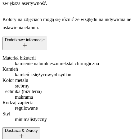
zwiększa asertywność.
Kolory na zdjęciach mogą się różnić ze względu na indywidualne
ustawienia ekranu.
Dodatkowe informacje
Materiał biżuterii
kamienie naturalne
sznurek
stal chirurgiczna
Kamień
kamień księżycowy
obsydian
Kolor metalu
srebrny
Technika (biżuteria)
makrama
Rodzaj zapięcia
regulowane
Styl
minimalistyczny
Dostawa & Zwroty