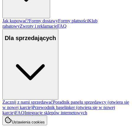
Jak kupować?
Formy dostawy
Formy płatności
Klub
rabatowy
Zwroty i reklamacje
FAQ
Dla sprzedających
Zacznij z nami sprzedawać
Poradnik panelu sprzedawcy
(otwiera się
w nowej karcie)
Przewodnik baselinker
(otwiera się w nowej
karcie)
FAQ
Integracje sklepów internetowych
Ustawienia cookies