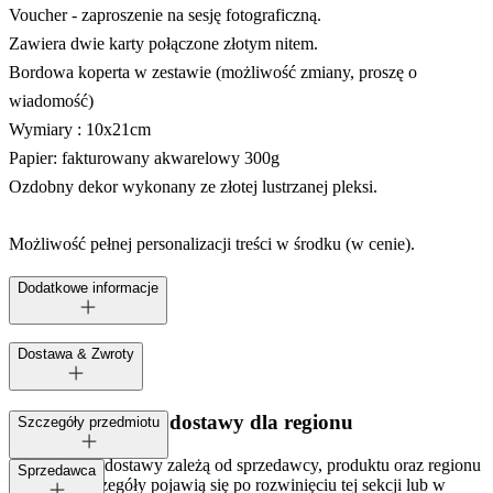
Voucher - zaproszenie na sesję fotograficzną.
Zawiera dwie karty połączone złotym nitem.
Bordowa koperta w zestawie (możliwość zmiany, proszę o
wiadomość)
Wymiary : 10x21cm
Papier: fakturowany akwarelowy 300g
Ozdobny dekor wykonany ze złotej lustrzanej pleksi.
Możliwość pełnej personalizacji treści w środku (w cenie).
Dodatkowe informacje
Dostawa & Zwroty
Dostępne metody dostawy dla regionu
Szczegóły przedmiotu
Opcje i koszt dostawy zależą od sprzedawcy, produktu oraz regionu
Tagi:
Sprzedawca
dostawy. Szczegóły pojawią się po rozwinięciu tej sekcji lub w