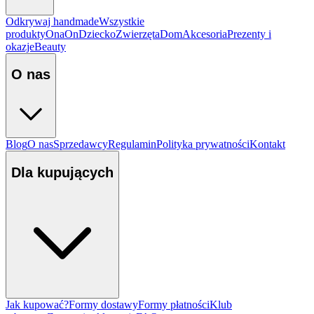
Odkrywaj handmade
Wszystkie
produkty
Ona
On
Dziecko
Zwierzęta
Dom
Akcesoria
Prezenty i
okazje
Beauty
O nas
Blog
O nas
Sprzedawcy
Regulamin
Polityka prywatności
Kontakt
Dla kupujących
Jak kupować?
Formy dostawy
Formy płatności
Klub