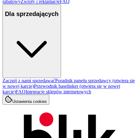
rabatowy
Zwroty i reklamacje
FAQ
Dla sprzedających
Zacznij z nami sprzedawać
Poradnik panelu sprzedawcy
(otwiera się
w nowej karcie)
Przewodnik baselinker
(otwiera się w nowej
karcie)
FAQ
Integracje sklepów internetowych
Ustawienia cookies