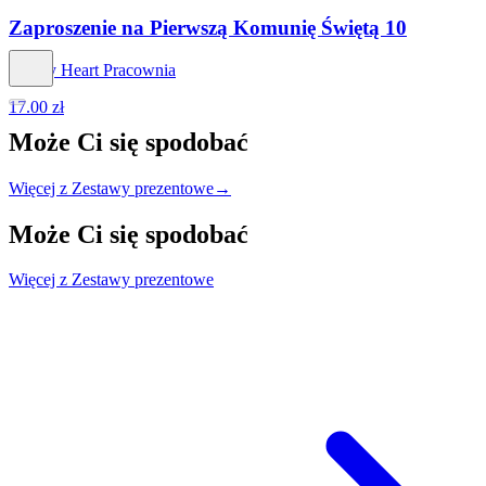
Zaproszenie na Pierwszą Komunię Świętą 10
Art By Heart Pracownia
17.00 zł
Może Ci się
spodobać
Więcej z Zestawy prezentowe
→
Może Ci się
spodobać
Więcej z Zestawy prezentowe