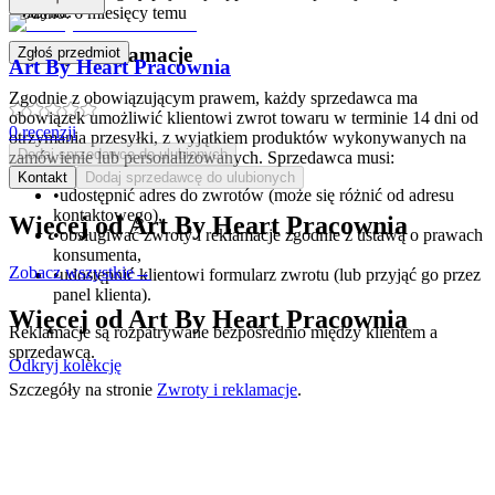
koszyku.
Dodano:
6 miesięcy temu
Zwroty i reklamacje
Zgłoś przedmiot
Art By Heart Pracownia
Zgodnie z obowiązującym prawem, każdy sprzedawca ma
obowiązek umożliwić klientowi zwrot towaru w terminie 14 dni od
0
recenzji
otrzymania przesyłki, z wyjątkiem produktów wykonywanych na
Dodaj sprzedawcę do ulubionych
zamówienie lub personalizowanych. Sprzedawca musi:
Kontakt
Dodaj sprzedawcę do ulubionych
•
udostępnić adres do zwrotów (może się różnić od adresu
kontaktowego),
Więcej od
Art By Heart Pracownia
•
obsługiwać zwroty i reklamacje zgodnie z ustawą o prawach
konsumenta,
Zobacz wszystkie
→
•
udostępnić klientowi formularz zwrotu (lub przyjąć go przez
panel klienta).
Więcej od
Art By Heart Pracownia
Reklamacje są rozpatrywane bezpośrednio między klientem a
sprzedawcą.
Odkryj kolekcję
Szczegóły na stronie
Zwroty i reklamacje
.