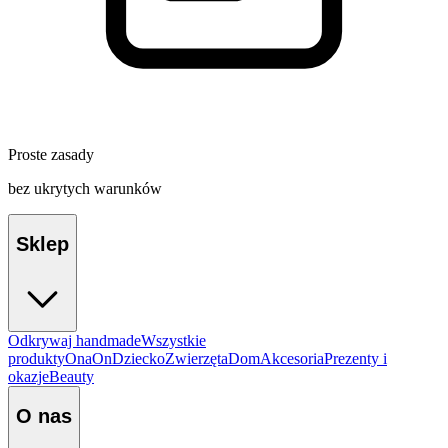
Proste zasady
bez ukrytych warunków
Sklep
Odkrywaj handmade
Wszystkie
produkty
Ona
On
Dziecko
Zwierzęta
Dom
Akcesoria
Prezenty i
okazje
Beauty
O nas