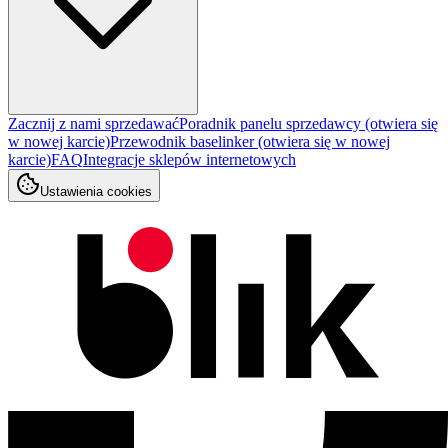
Zacznij z nami sprzedawać
Poradnik panelu sprzedawcy
(otwiera się
w nowej karcie)
Przewodnik baselinker
(otwiera się w nowej
karcie)
FAQ
Integracje sklepów internetowych
Ustawienia cookies