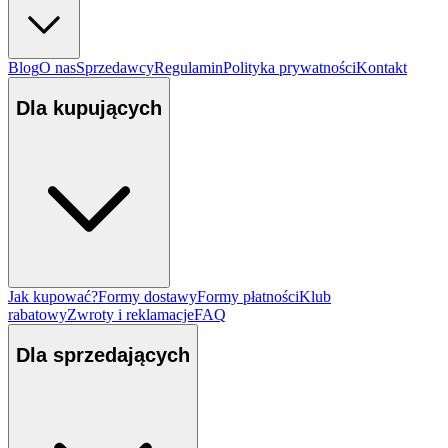
Blog
O nas
Sprzedawcy
Regulamin
Polityka prywatności
Kontakt
Dla kupujących
Jak kupować?
Formy dostawy
Formy płatności
Klub
rabatowy
Zwroty i reklamacje
FAQ
Dla sprzedających