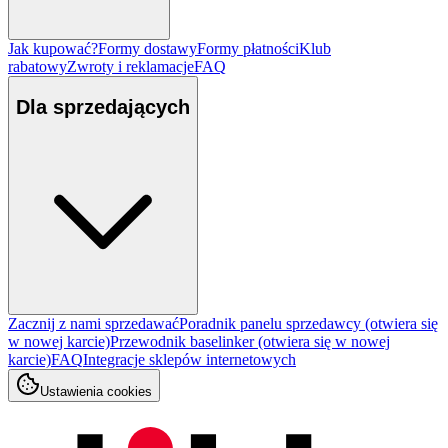
Jak kupować?
Formy dostawy
Formy płatności
Klub
rabatowy
Zwroty i reklamacje
FAQ
Dla sprzedających
Zacznij z nami sprzedawać
Poradnik panelu sprzedawcy
(otwiera się
w nowej karcie)
Przewodnik baselinker
(otwiera się w nowej
karcie)
FAQ
Integracje sklepów internetowych
Ustawienia cookies