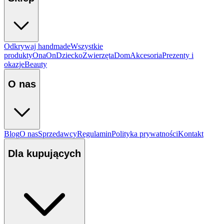
Odkrywaj handmade
Wszystkie
produkty
Ona
On
Dziecko
Zwierzęta
Dom
Akcesoria
Prezenty i
okazje
Beauty
O nas
Blog
O nas
Sprzedawcy
Regulamin
Polityka prywatności
Kontakt
Dla kupujących