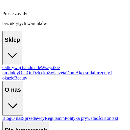
Proste zasady
bez ukrytych warunków
Sklep
Odkrywaj handmade
Wszystkie
produkty
Ona
On
Dziecko
Zwierzęta
Dom
Akcesoria
Prezenty i
okazje
Beauty
O nas
Blog
O nas
Sprzedawcy
Regulamin
Polityka prywatności
Kontakt
Dla kupujących