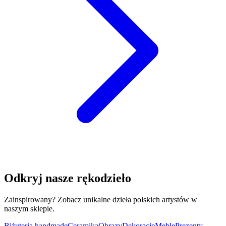
Odkryj nasze rękodzieło
Zainspirowany? Zobacz unikalne dzieła polskich artystów w
naszym sklepie.
Biżuteria handmade
Ceramika
Obrazy
Dekoracje
Meble
Prezenty