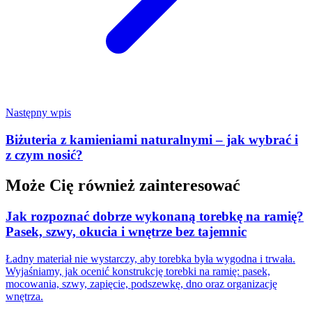
Następny wpis
Biżuteria z kamieniami naturalnymi – jak wybrać i
z czym nosić?
Może Cię również zainteresować
Jak rozpoznać dobrze wykonaną torebkę na ramię?
Pasek, szwy, okucia i wnętrze bez tajemnic
Ładny materiał nie wystarczy, aby torebka była wygodna i trwała.
Wyjaśniamy, jak ocenić konstrukcję torebki na ramię: pasek,
mocowania, szwy, zapięcie, podszewkę, dno oraz organizację
wnętrza.