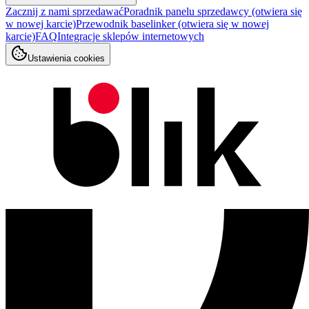
Zacznij z nami sprzedawać
Poradnik panelu sprzedawcy
(otwiera się
w nowej karcie)
Przewodnik baselinker
(otwiera się w nowej
karcie)
FAQ
Integracje sklepów internetowych
Ustawienia cookies