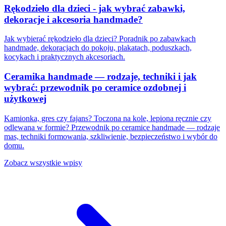
Rękodzieło dla dzieci - jak wybrać zabawki,
dekoracje i akcesoria handmade?
Jak wybierać rękodzieło dla dzieci? Poradnik po zabawkach
handmade, dekoracjach do pokoju, plakatach, poduszkach,
kocykach i praktycznych akcesoriach.
Ceramika handmade — rodzaje, techniki i jak
wybrać: przewodnik po ceramice ozdobnej i
użytkowej
Kamionka, gres czy fajans? Toczona na kole, lepiona ręcznie czy
odlewana w formie? Przewodnik po ceramice handmade — rodzaje
mas, techniki formowania, szkliwienie, bezpieczeństwo i wybór do
domu.
Zobacz wszystkie wpisy