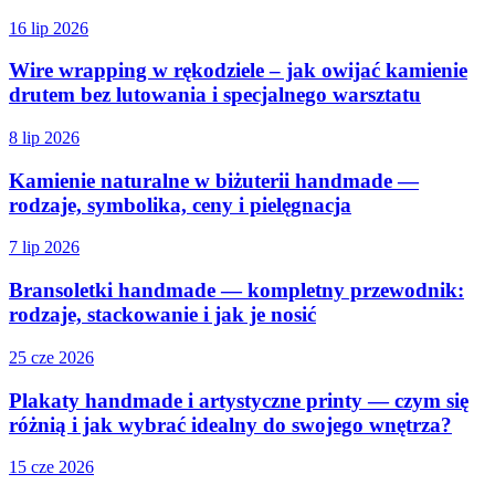
16 lip 2026
Wire wrapping w rękodziele – jak owijać kamienie
drutem bez lutowania i specjalnego warsztatu
8 lip 2026
Kamienie naturalne w biżuterii handmade —
rodzaje, symbolika, ceny i pielęgnacja
7 lip 2026
Bransoletki handmade — kompletny przewodnik:
rodzaje, stackowanie i jak je nosić
25 cze 2026
Plakaty handmade i artystyczne printy — czym się
różnią i jak wybrać idealny do swojego wnętrza?
15 cze 2026