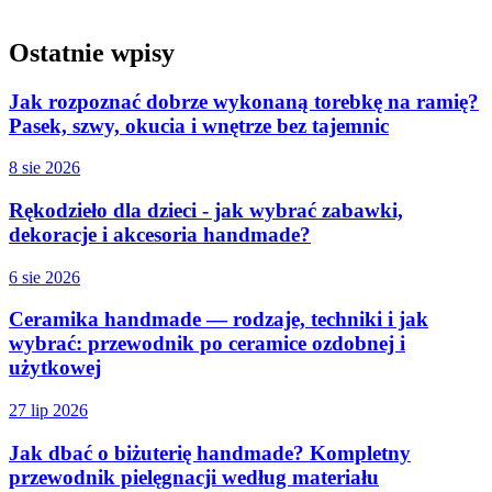
Ostatnie wpisy
Jak rozpoznać dobrze wykonaną torebkę na ramię?
Pasek, szwy, okucia i wnętrze bez tajemnic
8 sie 2026
Rękodzieło dla dzieci - jak wybrać zabawki,
dekoracje i akcesoria handmade?
6 sie 2026
Ceramika handmade — rodzaje, techniki i jak
wybrać: przewodnik po ceramice ozdobnej i
użytkowej
27 lip 2026
Jak dbać o biżuterię handmade? Kompletny
przewodnik pielęgnacji według materiału