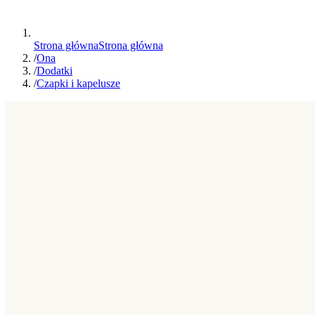
Strona główna
Strona główna
/
Ona
/
Dodatki
/
Czapki i kapelusze