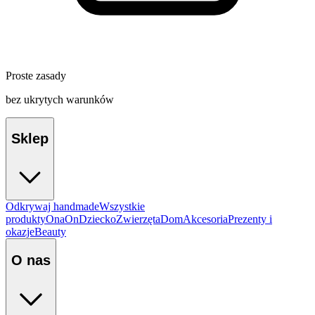
Proste zasady
bez ukrytych warunków
Sklep
Odkrywaj handmade
Wszystkie
produkty
Ona
On
Dziecko
Zwierzęta
Dom
Akcesoria
Prezenty i
okazje
Beauty
O nas