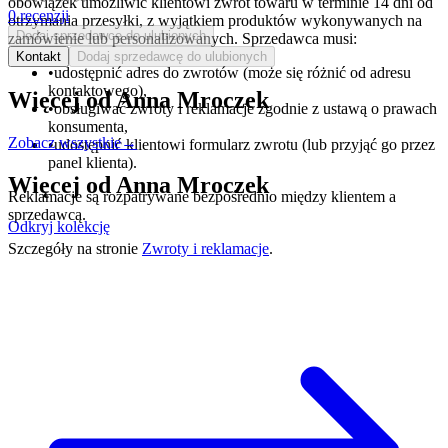
obowiązek umożliwić klientowi zwrot towaru w terminie 14 dni od
0
recenzji
otrzymania przesyłki, z wyjątkiem produktów wykonywanych na
Dodaj sprzedawcę do ulubionych
zamówienie lub personalizowanych. Sprzedawca musi:
Kontakt
Dodaj sprzedawcę do ulubionych
•
udostępnić adres do zwrotów (może się różnić od adresu
kontaktowego),
Więcej od
Anna Mroczek
•
obsługiwać zwroty i reklamacje zgodnie z ustawą o prawach
konsumenta,
Zobacz wszystkie
→
•
udostępnić klientowi formularz zwrotu (lub przyjąć go przez
panel klienta).
Więcej od
Anna Mroczek
Reklamacje są rozpatrywane bezpośrednio między klientem a
sprzedawcą.
Odkryj kolekcję
Szczegóły na stronie
Zwroty i reklamacje
.