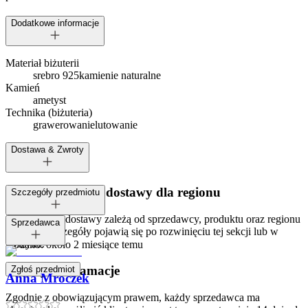
Dodatkowe informacje
Materiał biżuterii
srebro 925
kamienie naturalne
Kamień
ametyst
Technika (biżuteria)
grawerowanie
lutowanie
Dostawa & Zwroty
Dostępne metody dostawy dla regionu
Szczegóły przedmiotu
Opcje i koszt dostawy zależą od sprzedawcy, produktu oraz regionu
Tagi:
Sprzedawca
dostawy. Szczegóły pojawią się po rozwinięciu tej sekcji lub w
koszyku.
Dodano:
około 2 miesiące temu
Zwroty i reklamacje
Zgłoś przedmiot
Anna Mroczek
Zgodnie z obowiązującym prawem, każdy sprzedawca ma