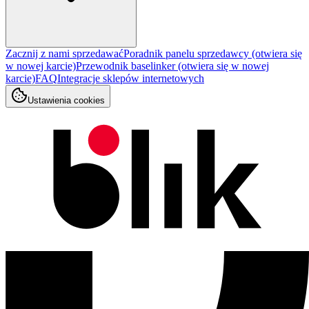
Zacznij z nami sprzedawać
Poradnik panelu sprzedawcy
(otwiera się
w nowej karcie)
Przewodnik baselinker
(otwiera się w nowej
karcie)
FAQ
Integracje sklepów internetowych
Ustawienia cookies