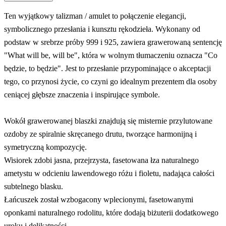
Ten wyjątkowy talizman / amulet to połączenie elegancji,
symbolicznego przesłania i kunsztu rękodzieła. Wykonany od
podstaw w srebrze próby 999 i 925, zawiera grawerowaną sentencję
"What will be, will be", która w wolnym tłumaczeniu oznacza "Co
będzie, to będzie". Jest to przesłanie przypominające o akceptacji
tego, co przynosi życie, co czyni go idealnym prezentem dla osoby
ceniącej głębsze znaczenia i inspirujące symbole.
Wokół grawerowanej blaszki znajdują się misternie przylutowane
ozdoby ze spiralnie skręcanego drutu, tworzące harmonijną i
symetryczną kompozycję.
Wisiorek zdobi jasna, przejrzysta, fasetowana łza naturalnego
ametystu w odcieniu lawendowego różu i fioletu, nadająca całości
subtelnego blasku.
Łańcuszek został wzbogacony wplecionymi, fasetowanymi
oponkami naturalnego rodolitu, które dodają biżuterii dodatkowego
uroku i delikatności.