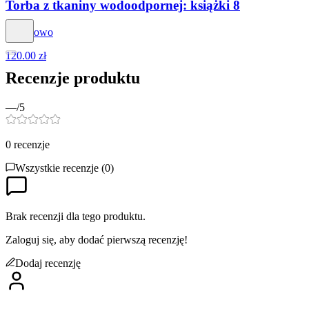
Torba z tkaniny wodoodpornej: książki 8
Królikowo
120.00 zł
Recenzje produktu
—
/5
0
recenzje
Wszystkie recenzje (
0
)
Brak recenzji dla tego produktu.
Zaloguj się, aby dodać pierwszą recenzję!
Dodaj recenzję