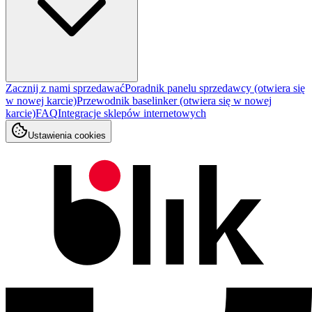
Zacznij z nami sprzedawać
Poradnik panelu sprzedawcy
(otwiera się
w nowej karcie)
Przewodnik baselinker
(otwiera się w nowej
karcie)
FAQ
Integracje sklepów internetowych
Ustawienia cookies