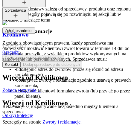
Opcje i koszt dostawy zależą od sprzedawcy, produktu oraz regionu
Tagi:
Sprzedawca
dostawy. Szczegóły pojawią się po rozwinięciu tej sekcji lub w
koszyku.
Dodano:
3 miesiące temu
Zwroty i reklamacje
Zgłoś przedmiot
Królikowo
Zgodnie z obowiązującym prawem, każdy sprzedawca ma
obowiązek umożliwić klientowi zwrot towaru w terminie 14 dni od
0
recenzji
otrzymania przesyłki, z wyjątkiem produktów wykonywanych na
Dodaj sprzedawcę do ulubionych
zamówienie lub personalizowanych. Sprzedawca musi:
Kontakt
Dodaj sprzedawcę do ulubionych
•
udostępnić adres do zwrotów (może się różnić od adresu
kontaktowego),
Więcej od
Królikowo
•
obsługiwać zwroty i reklamacje zgodnie z ustawą o prawach
konsumenta,
Zobacz wszystkie
→
•
udostępnić klientowi formularz zwrotu (lub przyjąć go przez
panel klienta).
Więcej od
Królikowo
Reklamacje są rozpatrywane bezpośrednio między klientem a
sprzedawcą.
Odkryj kolekcję
Szczegóły na stronie
Zwroty i reklamacje
.