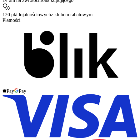
14 dni na zwrot
ochrona kupującego
120 pkt lojalnościowych
z klubem rabatowym
Płatności
Pay
Pay