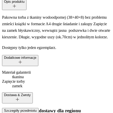
Opis produktu
Pakowna torba z tkaniny wodoodpornej (38×40×8) bez problemu
zmieści książki w formacie A4 drugie śniadanie i zakupy Zapięcie
na zamek błyskawiczny, wewnątrz jasna podszewka i dwie otwarte
kieszenie. Długie, wygodne uszy (ok.70cm) w jednolitym kolorze.
Dostępny tylko jeden egzemplarz.
Dodatkowe informacje
Materiał galanterii
tkanina
Zapięcie torby
zamek
Dostawa & Zwroty
Dostępne metody dostawy dla regionu
Szczegóły przedmiotu