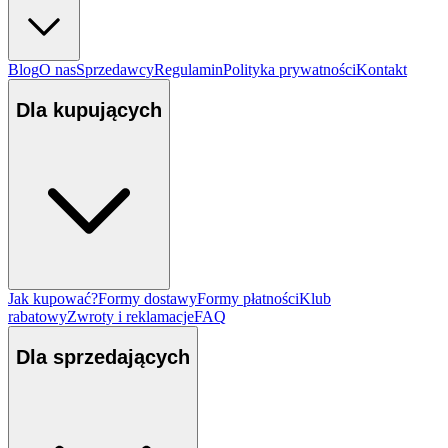
Blog
O nas
Sprzedawcy
Regulamin
Polityka prywatności
Kontakt
Dla kupujących
Jak kupować?
Formy dostawy
Formy płatności
Klub
rabatowy
Zwroty i reklamacje
FAQ
Dla sprzedających