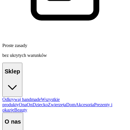
Proste zasady
bez ukrytych warunków
Sklep
Odkrywaj handmade
Wszystkie
produkty
Ona
On
Dziecko
Zwierzęta
Dom
Akcesoria
Prezenty i
okazje
Beauty
O nas