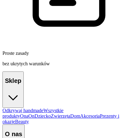
Proste zasady
bez ukrytych warunków
Sklep
Odkrywaj handmade
Wszystkie
produkty
Ona
On
Dziecko
Zwierzęta
Dom
Akcesoria
Prezenty i
okazje
Beauty
O nas