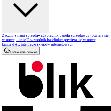
Zacznij z nami sprzedawać
Poradnik panelu sprzedawcy
(otwiera się
w nowej karcie)
Przewodnik baselinker
(otwiera się w nowej
karcie)
FAQ
Integracje sklepów internetowych
Ustawienia cookies