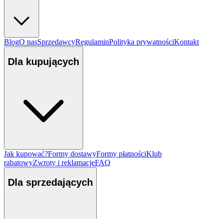
Blog
O nas
Sprzedawcy
Regulamin
Polityka prywatności
Kontakt
Dla kupujących
Jak kupować?
Formy dostawy
Formy płatności
Klub
rabatowy
Zwroty i reklamacje
FAQ
Dla sprzedających