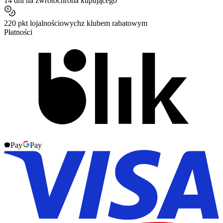
14 dni na zwrot
ochrona kupującego
220 pkt lojalnościowych
z klubem rabatowym
Płatności
Pay
Pay