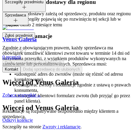
Dostępne metody dostawy dla regionu
Szczegóły przedmiotu
Opcje i koszt dostawy zależą od sprzedawcy, produktu oraz regionu
Tagi:
Sprzedawca
dostawy. Szczegóły pojawią się po rozwinięciu tej sekcji lub w
koszyku.
Dodano:
około 2 miesiące temu
Zwroty i reklamacje
Zgłoś przedmiot
Venus Galeria
Zgodnie z obowiązującym prawem, każdy sprzedawca ma
obowiązek umożliwić klientowi zwrot towaru w terminie 14 dni od
0
recenzji
otrzymania przesyłki, z wyjątkiem produktów wykonywanych na
Dodaj sprzedawcę do ulubionych
zamówienie lub personalizowanych. Sprzedawca musi:
Kontakt
Dodaj sprzedawcę do ulubionych
•
udostępnić adres do zwrotów (może się różnić od adresu
kontaktowego),
Więcej od
Venus Galeria
•
obsługiwać zwroty i reklamacje zgodnie z ustawą o prawach
konsumenta,
Zobacz wszystkie
→
•
udostępnić klientowi formularz zwrotu (lub przyjąć go przez
panel klienta).
Więcej od
Venus Galeria
Reklamacje są rozpatrywane bezpośrednio między klientem a
sprzedawcą.
Odkryj kolekcję
Szczegóły na stronie
Zwroty i reklamacje
.