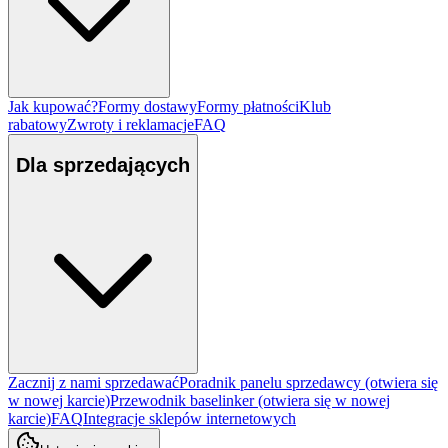
Jak kupować?
Formy dostawy
Formy płatności
Klub
rabatowy
Zwroty i reklamacje
FAQ
Dla sprzedających
Zacznij z nami sprzedawać
Poradnik panelu sprzedawcy
(otwiera się
w nowej karcie)
Przewodnik baselinker
(otwiera się w nowej
karcie)
FAQ
Integracje sklepów internetowych