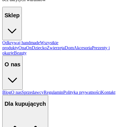
Sklep
Odkrywaj handmade
Wszystkie
produkty
Ona
On
Dziecko
Zwierzęta
Dom
Akcesoria
Prezenty i
okazje
Beauty
O nas
Blog
O nas
Sprzedawcy
Regulamin
Polityka prywatności
Kontakt
Dla kupujących