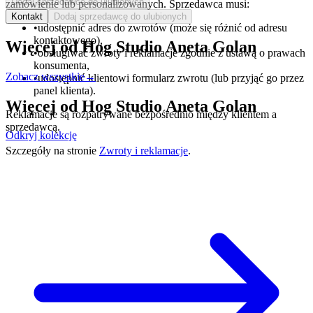
Dodaj sprzedawcę do ulubionych
zamówienie lub personalizowanych. Sprzedawca musi:
Kontakt
Dodaj sprzedawcę do ulubionych
•
udostępnić adres do zwrotów (może się różnić od adresu
kontaktowego),
Więcej od
Hog Studio Aneta Golan
•
obsługiwać zwroty i reklamacje zgodnie z ustawą o prawach
konsumenta,
Zobacz wszystkie
→
•
udostępnić klientowi formularz zwrotu (lub przyjąć go przez
panel klienta).
Więcej od
Hog Studio Aneta Golan
Reklamacje są rozpatrywane bezpośrednio między klientem a
sprzedawcą.
Odkryj kolekcję
Szczegóły na stronie
Zwroty i reklamacje
.