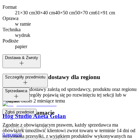
Format
21×30 cm
30×40 cm
40×50 cm
50×70 cm
61×91 cm
Oprawa
w ramie
Technika
wydruk
Podłoże
papier
Dostawa & Zwroty
Dostępne metody dostawy dla regionu
Szczegóły przedmiotu
Opcje i koszt dostawy zależą od sprzedawcy, produktu oraz regionu
Tagi:
Sprzedawca
dostawy. Szczegóły pojawią się po rozwinięciu tej sekcji lub w
koszyku.
Dodano:
około 2 miesiące temu
Zwroty i reklamacje
Zgłoś przedmiot
Hog Studio Aneta Golan
Zgodnie z obowiązującym prawem, każdy sprzedawca ma
obowiązek umożliwić klientowi zwrot towaru w terminie 14 dni od
0
recenzji
otrzymania przesyłki, z wyjątkiem produktów wykonywanych na