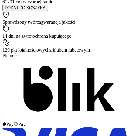
61x91 cm w czarnej ramie
DODAJ DO KOSZYKA
Sprawdzony twórca
gwarancja jakości
14 dni na zwrot
ochrona kupującego
129 pkt lojalnościowych
z klubem rabatowym
Płatności
Pay
Pay