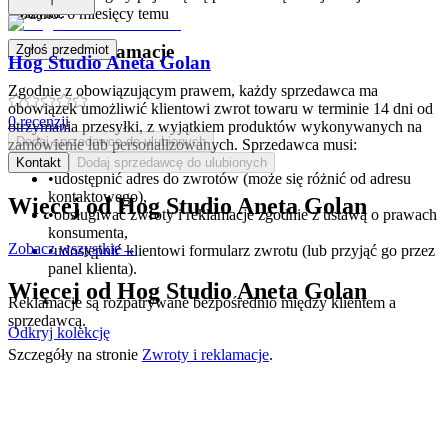
koszyku.
Dodano:
6 miesięcy temu
Zwroty i reklamacje
Zgłoś przedmiot
Hog Studio Aneta Golan
Zgodnie z obowiązującym prawem, każdy sprzedawca ma
obowiązek umożliwić klientowi zwrot towaru w terminie 14 dni od
0
recenzji
otrzymania przesyłki, z wyjątkiem produktów wykonywanych na
Dodaj sprzedawcę do ulubionych
zamówienie lub personalizowanych. Sprzedawca musi:
Kontakt
Dodaj sprzedawcę do ulubionych
•
udostępnić adres do zwrotów (może się różnić od adresu
kontaktowego),
Więcej od
Hog Studio Aneta Golan
•
obsługiwać zwroty i reklamacje zgodnie z ustawą o prawach
konsumenta,
Zobacz wszystkie
→
•
udostępnić klientowi formularz zwrotu (lub przyjąć go przez
panel klienta).
Więcej od
Hog Studio Aneta Golan
Reklamacje są rozpatrywane bezpośrednio między klientem a
sprzedawcą.
Odkryj kolekcję
Szczegóły na stronie
Zwroty i reklamacje
.