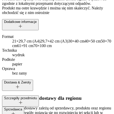
zgodnie z lokalnymi przepisami dotyczącymi odpadów.
Produkt ma ostre krawędzie i można się nim skaleczyć. Należy
obchodzić się z nim ostrożnie
Dodatkowe informacje
Format
21×29,7 cm (A4)
29,7×42 cm (A3)
30×40 cm
40×50 cm
50×70
cm
61×91 cm
70×100 cm
Technika
wydruk
Podłoże
papier
Oprawa
bez ramy
Dostawa & Zwroty
Dostępne metody dostawy dla regionu
Szczegóły przedmiotu
Opcje i koszt dostawy zależą od sprzedawcy, produktu oraz regionu
Tagi:
Sprzedawca
dostawy. Szczegóły pojawią się po rozwinięciu tej sekcji lub w