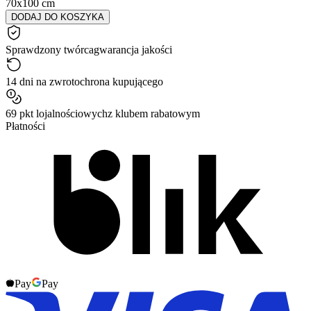
70x100 cm
DODAJ DO KOSZYKA
Sprawdzony twórca
gwarancja jakości
14 dni na zwrot
ochrona kupującego
69 pkt lojalnościowych
z klubem rabatowym
Płatności
Pay
Pay