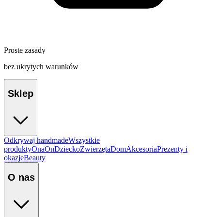
Proste zasady
bez ukrytych warunków
Sklep
Odkrywaj handmade
Wszystkie
produkty
Ona
On
Dziecko
Zwierzęta
Dom
Akcesoria
Prezenty i
okazje
Beauty
O nas