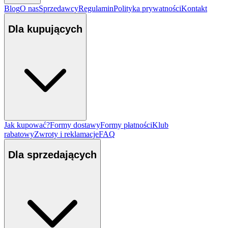
Blog
O nas
Sprzedawcy
Regulamin
Polityka prywatności
Kontakt
Dla kupujących
Jak kupować?
Formy dostawy
Formy płatności
Klub
rabatowy
Zwroty i reklamacje
FAQ
Dla sprzedających