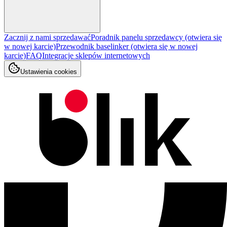
Zacznij z nami sprzedawać
Poradnik panelu sprzedawcy
(otwiera się
w nowej karcie)
Przewodnik baselinker
(otwiera się w nowej
karcie)
FAQ
Integracje sklepów internetowych
Ustawienia cookies