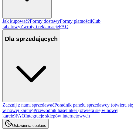
Jak kupować?
Formy dostawy
Formy płatności
Klub
rabatowy
Zwroty i reklamacje
FAQ
Dla sprzedających
Zacznij z nami sprzedawać
Poradnik panelu sprzedawcy
(otwiera się
w nowej karcie)
Przewodnik baselinker
(otwiera się w nowej
karcie)
FAQ
Integracje sklepów internetowych
Ustawienia cookies