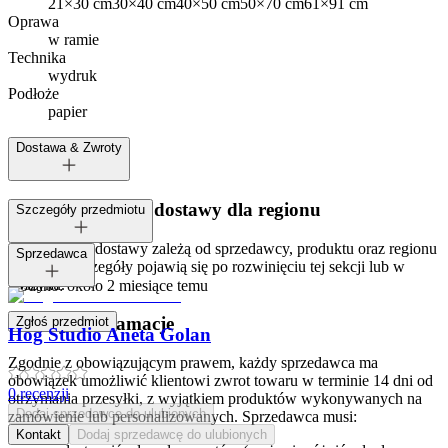
21×30 cm
30×40 cm
40×50 cm
50×70 cm
61×91 cm
Oprawa
w ramie
Technika
wydruk
Podłoże
papier
Dostawa & Zwroty
Dostępne metody dostawy dla regionu
Szczegóły przedmiotu
Opcje i koszt dostawy zależą od sprzedawcy, produktu oraz regionu
Tagi:
Sprzedawca
dostawy. Szczegóły pojawią się po rozwinięciu tej sekcji lub w
koszyku.
Dodano:
około 2 miesiące temu
Zwroty i reklamacje
Zgłoś przedmiot
Hog Studio Aneta Golan
Zgodnie z obowiązującym prawem, każdy sprzedawca ma
obowiązek umożliwić klientowi zwrot towaru w terminie 14 dni od
0
recenzji
otrzymania przesyłki, z wyjątkiem produktów wykonywanych na
Dodaj sprzedawcę do ulubionych
zamówienie lub personalizowanych. Sprzedawca musi:
Kontakt
Dodaj sprzedawcę do ulubionych