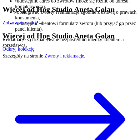
•
udostępnić adres do zwrotów (może się różnić od adresu
kontaktowego),
Więcej od
Hog Studio Aneta Golan
•
obsługiwać zwroty i reklamacje zgodnie z ustawą o prawach
konsumenta,
Zobacz wszystkie
→
•
udostępnić klientowi formularz zwrotu (lub przyjąć go przez
panel klienta).
Więcej od
Hog Studio Aneta Golan
Reklamacje są rozpatrywane bezpośrednio między klientem a
sprzedawcą.
Odkryj kolekcję
Szczegóły na stronie
Zwroty i reklamacje
.