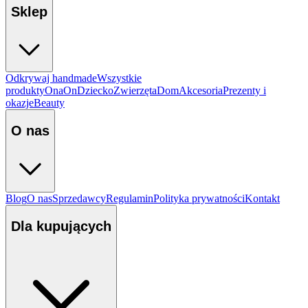
Sklep
Odkrywaj handmade
Wszystkie
produkty
Ona
On
Dziecko
Zwierzęta
Dom
Akcesoria
Prezenty i
okazje
Beauty
O nas
Blog
O nas
Sprzedawcy
Regulamin
Polityka prywatności
Kontakt
Dla kupujących