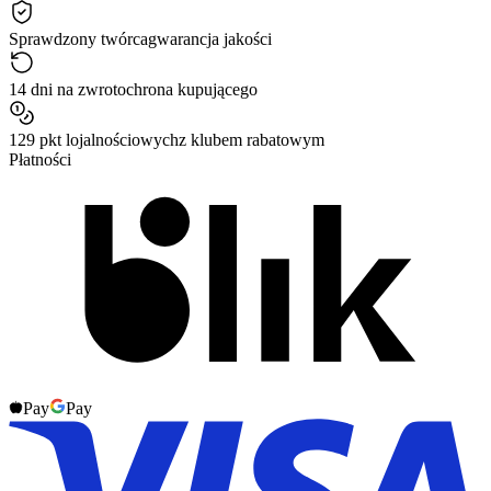
Sprawdzony twórca
gwarancja jakości
14 dni na zwrot
ochrona kupującego
129 pkt lojalnościowych
z klubem rabatowym
Płatności
Pay
Pay