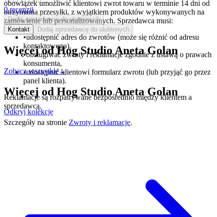
obowiązek umożliwić klientowi zwrot towaru w terminie 14 dni od
0
recenzji
otrzymania przesyłki, z wyjątkiem produktów wykonywanych na
Dodaj sprzedawcę do ulubionych
zamówienie lub personalizowanych. Sprzedawca musi:
Kontakt
Dodaj sprzedawcę do ulubionych
•
udostępnić adres do zwrotów (może się różnić od adresu
kontaktowego),
Więcej od
Hog Studio Aneta Golan
•
obsługiwać zwroty i reklamacje zgodnie z ustawą o prawach
konsumenta,
Zobacz wszystkie
→
•
udostępnić klientowi formularz zwrotu (lub przyjąć go przez
panel klienta).
Więcej od
Hog Studio Aneta Golan
Reklamacje są rozpatrywane bezpośrednio między klientem a
sprzedawcą.
Odkryj kolekcję
Szczegóły na stronie
Zwroty i reklamacje
.