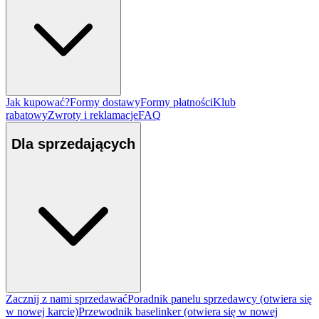
Jak kupować?
Formy dostawy
Formy płatności
Klub
rabatowy
Zwroty i reklamacje
FAQ
Dla sprzedających
Zacznij z nami sprzedawać
Poradnik panelu sprzedawcy
(otwiera się
w nowej karcie)
Przewodnik baselinker
(otwiera się w nowej