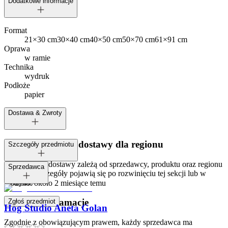
Dodatkowe informacje
Format
21×30 cm
30×40 cm
40×50 cm
50×70 cm
61×91 cm
Oprawa
w ramie
Technika
wydruk
Podłoże
papier
Dostawa & Zwroty
Dostępne metody dostawy dla regionu
Szczegóły przedmiotu
Opcje i koszt dostawy zależą od sprzedawcy, produktu oraz regionu
Tagi:
Sprzedawca
dostawy. Szczegóły pojawią się po rozwinięciu tej sekcji lub w
koszyku.
Dodano:
około 2 miesiące temu
Zwroty i reklamacje
Zgłoś przedmiot
Hog Studio Aneta Golan
Zgodnie z obowiązującym prawem, każdy sprzedawca ma