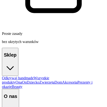
Proste zasady
bez ukrytych warunków
Sklep
Odkrywaj handmade
Wszystkie
produkty
Ona
On
Dziecko
Zwierzęta
Dom
Akcesoria
Prezenty i
okazje
Beauty
O nas