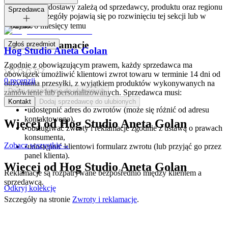
Opcje i koszt dostawy zależą od sprzedawcy, produktu oraz regionu
Tagi:
Sprzedawca
dostawy. Szczegóły pojawią się po rozwinięciu tej sekcji lub w
koszyku.
Dodano:
6 miesięcy temu
Zwroty i reklamacje
Zgłoś przedmiot
Hog Studio Aneta Golan
Zgodnie z obowiązującym prawem, każdy sprzedawca ma
obowiązek umożliwić klientowi zwrot towaru w terminie 14 dni od
0
recenzji
otrzymania przesyłki, z wyjątkiem produktów wykonywanych na
Dodaj sprzedawcę do ulubionych
zamówienie lub personalizowanych. Sprzedawca musi:
Kontakt
Dodaj sprzedawcę do ulubionych
•
udostępnić adres do zwrotów (może się różnić od adresu
kontaktowego),
Więcej od
Hog Studio Aneta Golan
•
obsługiwać zwroty i reklamacje zgodnie z ustawą o prawach
konsumenta,
Zobacz wszystkie
→
•
udostępnić klientowi formularz zwrotu (lub przyjąć go przez
panel klienta).
Więcej od
Hog Studio Aneta Golan
Reklamacje są rozpatrywane bezpośrednio między klientem a
sprzedawcą.
Odkryj kolekcję
Szczegóły na stronie
Zwroty i reklamacje
.