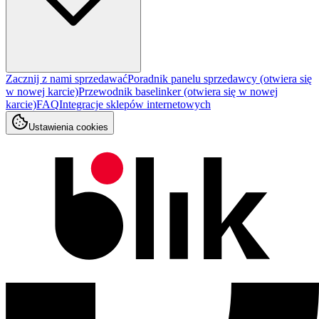
Zacznij z nami sprzedawać
Poradnik panelu sprzedawcy
(otwiera się
w nowej karcie)
Przewodnik baselinker
(otwiera się w nowej
karcie)
FAQ
Integracje sklepów internetowych
Ustawienia cookies