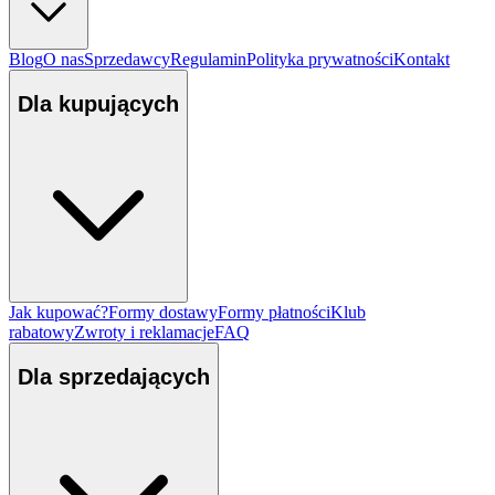
Blog
O nas
Sprzedawcy
Regulamin
Polityka prywatności
Kontakt
Dla kupujących
Jak kupować?
Formy dostawy
Formy płatności
Klub
rabatowy
Zwroty i reklamacje
FAQ
Dla sprzedających