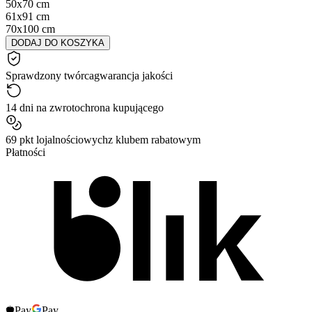
50x70 cm
61x91 cm
70x100 cm
DODAJ DO KOSZYKA
Sprawdzony twórca
gwarancja jakości
14 dni na zwrot
ochrona kupującego
69 pkt lojalnościowych
z klubem rabatowym
Płatności
Pay
Pay