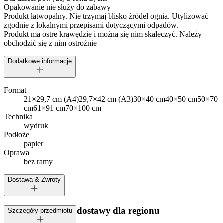
Opakowanie nie służy do zabawy.
Produkt łatwopalny. Nie trzymaj blisko źródeł ognia. Utylizować
zgodnie z lokalnymi przepisami dotyczącymi odpadów.
Produkt ma ostre krawędzie i można się nim skaleczyć. Należy
obchodzić się z nim ostrożnie
Dodatkowe informacje
Format
21×29,7 cm (A4)
29,7×42 cm (A3)
30×40 cm
40×50 cm
50×70
cm
61×91 cm
70×100 cm
Technika
wydruk
Podłoże
papier
Oprawa
bez ramy
Dostawa & Zwroty
Dostępne metody dostawy dla regionu
Szczegóły przedmiotu