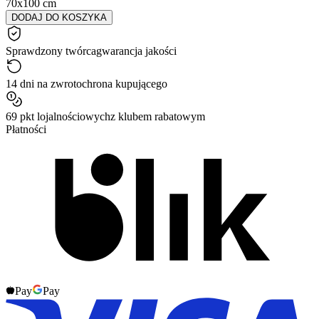
70x100 cm
DODAJ DO KOSZYKA
Sprawdzony twórca
gwarancja jakości
14 dni na zwrot
ochrona kupującego
69 pkt lojalnościowych
z klubem rabatowym
Płatności
Pay
Pay