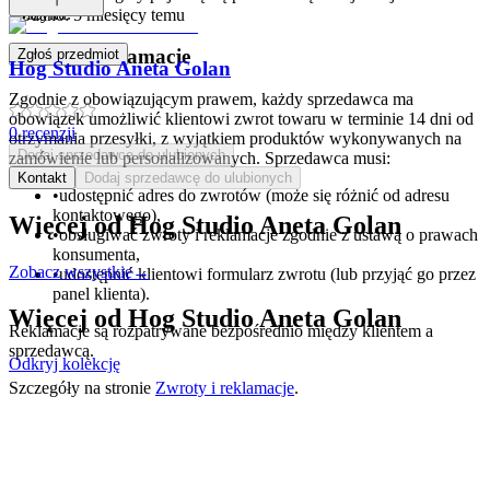
koszyku.
Dodano:
5 miesięcy temu
Zwroty i reklamacje
Zgłoś przedmiot
Hog Studio Aneta Golan
Zgodnie z obowiązującym prawem, każdy sprzedawca ma
obowiązek umożliwić klientowi zwrot towaru w terminie 14 dni od
0
recenzji
otrzymania przesyłki, z wyjątkiem produktów wykonywanych na
Dodaj sprzedawcę do ulubionych
zamówienie lub personalizowanych. Sprzedawca musi:
Kontakt
Dodaj sprzedawcę do ulubionych
•
udostępnić adres do zwrotów (może się różnić od adresu
kontaktowego),
Więcej od
Hog Studio Aneta Golan
•
obsługiwać zwroty i reklamacje zgodnie z ustawą o prawach
konsumenta,
Zobacz wszystkie
→
•
udostępnić klientowi formularz zwrotu (lub przyjąć go przez
panel klienta).
Więcej od
Hog Studio Aneta Golan
Reklamacje są rozpatrywane bezpośrednio między klientem a
sprzedawcą.
Odkryj kolekcję
Szczegóły na stronie
Zwroty i reklamacje
.