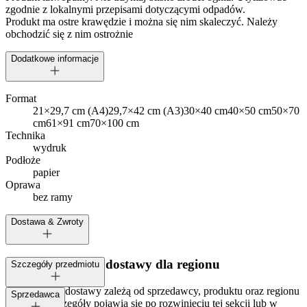
zgodnie z lokalnymi przepisami dotyczącymi odpadów.
Produkt ma ostre krawędzie i można się nim skaleczyć. Należy
obchodzić się z nim ostrożnie
Dodatkowe informacje
Format
21×29,7 cm (A4)
29,7×42 cm (A3)
30×40 cm
40×50 cm
50×70
cm
61×91 cm
70×100 cm
Technika
wydruk
Podłoże
papier
Oprawa
bez ramy
Dostawa & Zwroty
Dostępne metody dostawy dla regionu
Szczegóły przedmiotu
Opcje i koszt dostawy zależą od sprzedawcy, produktu oraz regionu
Tagi:
Sprzedawca
dostawy. Szczegóły pojawią się po rozwinięciu tej sekcji lub w