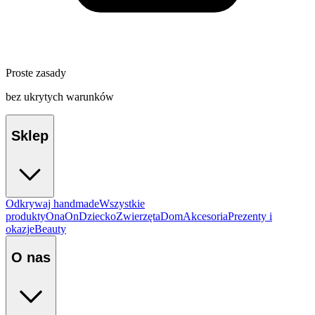
Proste zasady
bez ukrytych warunków
Sklep
Odkrywaj handmade
Wszystkie
produkty
Ona
On
Dziecko
Zwierzęta
Dom
Akcesoria
Prezenty i
okazje
Beauty
O nas