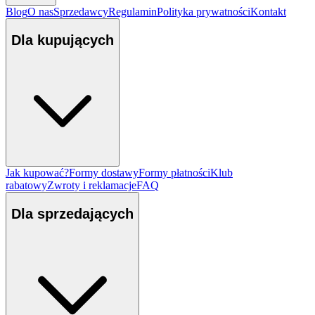
Blog
O nas
Sprzedawcy
Regulamin
Polityka prywatności
Kontakt
Dla kupujących
Jak kupować?
Formy dostawy
Formy płatności
Klub
rabatowy
Zwroty i reklamacje
FAQ
Dla sprzedających