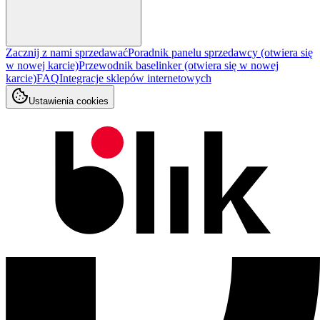
Zacznij z nami sprzedawać
Poradnik panelu sprzedawcy
(otwiera się
w nowej karcie)
Przewodnik baselinker
(otwiera się w nowej
karcie)
FAQ
Integracje sklepów internetowych
Ustawienia cookies