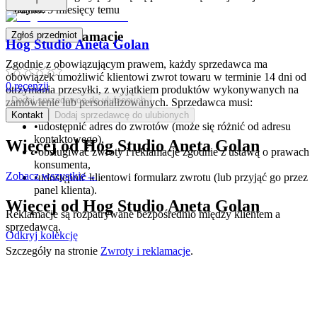
koszyku.
Dodano:
5 miesięcy temu
Zwroty i reklamacje
Zgłoś przedmiot
Hog Studio Aneta Golan
Zgodnie z obowiązującym prawem, każdy sprzedawca ma
obowiązek umożliwić klientowi zwrot towaru w terminie 14 dni od
0
recenzji
otrzymania przesyłki, z wyjątkiem produktów wykonywanych na
Dodaj sprzedawcę do ulubionych
zamówienie lub personalizowanych. Sprzedawca musi:
Kontakt
Dodaj sprzedawcę do ulubionych
•
udostępnić adres do zwrotów (może się różnić od adresu
kontaktowego),
Więcej od
Hog Studio Aneta Golan
•
obsługiwać zwroty i reklamacje zgodnie z ustawą o prawach
konsumenta,
Zobacz wszystkie
→
•
udostępnić klientowi formularz zwrotu (lub przyjąć go przez
panel klienta).
Więcej od
Hog Studio Aneta Golan
Reklamacje są rozpatrywane bezpośrednio między klientem a
sprzedawcą.
Odkryj kolekcję
Szczegóły na stronie
Zwroty i reklamacje
.