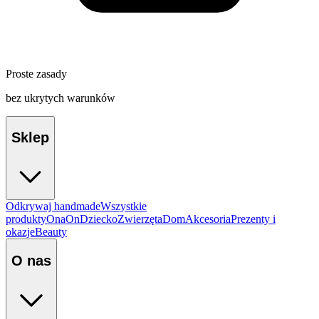
Proste zasady
bez ukrytych warunków
Sklep
Odkrywaj handmade
Wszystkie
produkty
Ona
On
Dziecko
Zwierzęta
Dom
Akcesoria
Prezenty i
okazje
Beauty
O nas