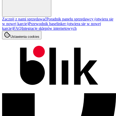
Zacznij z nami sprzedawać
Poradnik panelu sprzedawcy
(otwiera się
w nowej karcie)
Przewodnik baselinker
(otwiera się w nowej
karcie)
FAQ
Integracje sklepów internetowych
Ustawienia cookies