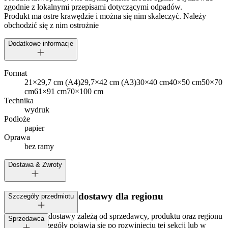
zgodnie z lokalnymi przepisami dotyczącymi odpadów.
Produkt ma ostre krawędzie i można się nim skaleczyć. Należy
obchodzić się z nim ostrożnie
Dodatkowe informacje
Format
21×29,7 cm (A4)
29,7×42 cm (A3)
30×40 cm
40×50 cm
50×70
cm
61×91 cm
70×100 cm
Technika
wydruk
Podłoże
papier
Oprawa
bez ramy
Dostawa & Zwroty
Dostępne metody dostawy dla regionu
Szczegóły przedmiotu
Opcje i koszt dostawy zależą od sprzedawcy, produktu oraz regionu
Tagi:
Sprzedawca
dostawy. Szczegóły pojawią się po rozwinięciu tej sekcji lub w