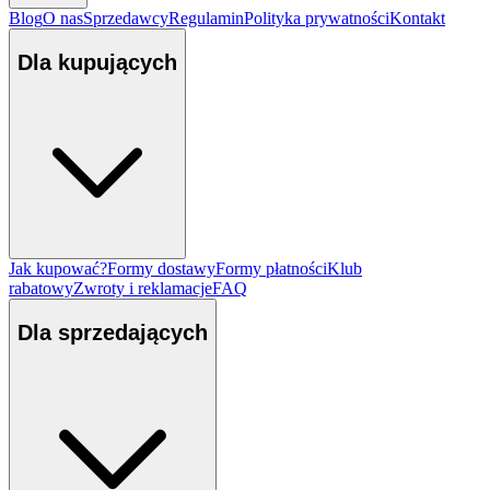
Blog
O nas
Sprzedawcy
Regulamin
Polityka prywatności
Kontakt
Dla kupujących
Jak kupować?
Formy dostawy
Formy płatności
Klub
rabatowy
Zwroty i reklamacje
FAQ
Dla sprzedających