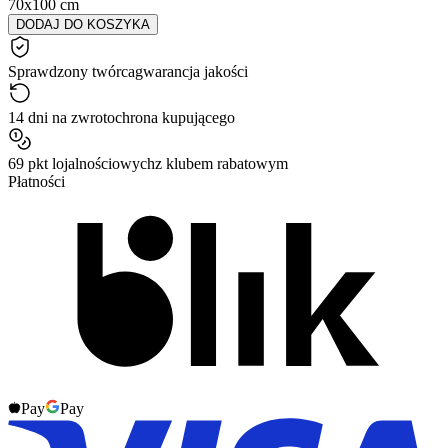
70x100 cm
DODAJ DO KOSZYKA
Sprawdzony twórca
gwarancja jakości
14 dni na zwrot
ochrona kupującego
69 pkt lojalnościowych
z klubem rabatowym
Płatności
Pay
Pay