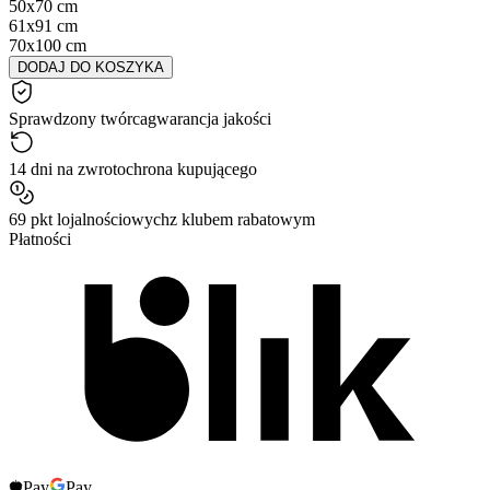
50x70 cm
61x91 cm
70x100 cm
DODAJ DO KOSZYKA
Sprawdzony twórca
gwarancja jakości
14 dni na zwrot
ochrona kupującego
69 pkt lojalnościowych
z klubem rabatowym
Płatności
Pay
Pay