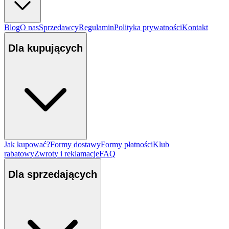
Blog
O nas
Sprzedawcy
Regulamin
Polityka prywatności
Kontakt
Dla kupujących
Jak kupować?
Formy dostawy
Formy płatności
Klub
rabatowy
Zwroty i reklamacje
FAQ
Dla sprzedających