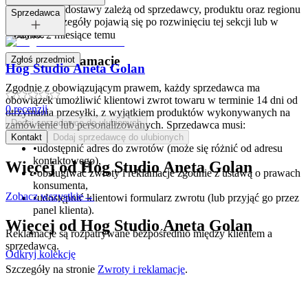
Opcje i koszt dostawy zależą od sprzedawcy, produktu oraz regionu
Tagi:
Sprzedawca
dostawy. Szczegóły pojawią się po rozwinięciu tej sekcji lub w
koszyku.
Dodano:
2 miesiące temu
Zwroty i reklamacje
Zgłoś przedmiot
Hog Studio Aneta Golan
Zgodnie z obowiązującym prawem, każdy sprzedawca ma
obowiązek umożliwić klientowi zwrot towaru w terminie 14 dni od
0
recenzji
otrzymania przesyłki, z wyjątkiem produktów wykonywanych na
Dodaj sprzedawcę do ulubionych
zamówienie lub personalizowanych. Sprzedawca musi:
Kontakt
Dodaj sprzedawcę do ulubionych
•
udostępnić adres do zwrotów (może się różnić od adresu
kontaktowego),
Więcej od
Hog Studio Aneta Golan
•
obsługiwać zwroty i reklamacje zgodnie z ustawą o prawach
konsumenta,
Zobacz wszystkie
→
•
udostępnić klientowi formularz zwrotu (lub przyjąć go przez
panel klienta).
Więcej od
Hog Studio Aneta Golan
Reklamacje są rozpatrywane bezpośrednio między klientem a
sprzedawcą.
Odkryj kolekcję
Szczegóły na stronie
Zwroty i reklamacje
.