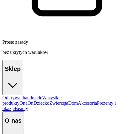
Proste zasady
bez ukrytych warunków
Sklep
Odkrywaj handmade
Wszystkie
produkty
Ona
On
Dziecko
Zwierzęta
Dom
Akcesoria
Prezenty i
okazje
Beauty
O nas