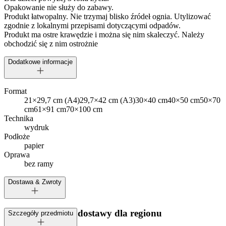
Opakowanie nie służy do zabawy.
Produkt łatwopalny. Nie trzymaj blisko źródeł ognia. Utylizować
zgodnie z lokalnymi przepisami dotyczącymi odpadów.
Produkt ma ostre krawędzie i można się nim skaleczyć. Należy
obchodzić się z nim ostrożnie
Dodatkowe informacje
Format
21×29,7 cm (A4)
29,7×42 cm (A3)
30×40 cm
40×50 cm
50×70
cm
61×91 cm
70×100 cm
Technika
wydruk
Podłoże
papier
Oprawa
bez ramy
Dostawa & Zwroty
Dostępne metody dostawy dla regionu
Szczegóły przedmiotu