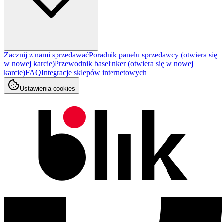
Zacznij z nami sprzedawać
Poradnik panelu sprzedawcy
(otwiera się
w nowej karcie)
Przewodnik baselinker
(otwiera się w nowej
karcie)
FAQ
Integracje sklepów internetowych
Ustawienia cookies