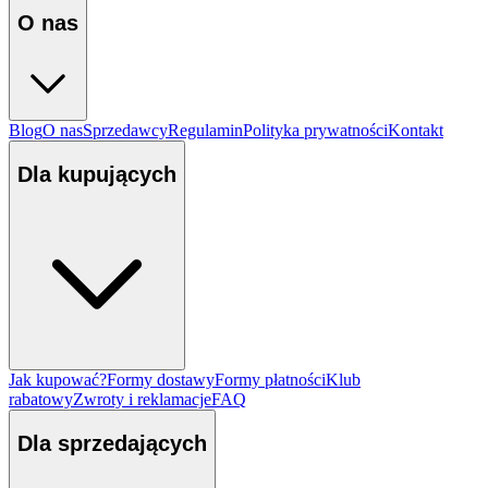
O nas
Blog
O nas
Sprzedawcy
Regulamin
Polityka prywatności
Kontakt
Dla kupujących
Jak kupować?
Formy dostawy
Formy płatności
Klub
rabatowy
Zwroty i reklamacje
FAQ
Dla sprzedających