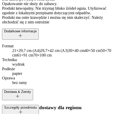
Opakowanie nie służy do zabawy.
Produkt łatwopalny. Nie trzymaj blisko źródeł ognia. Utylizować
zgodnie z lokalnymi przepisami dotyczącymi odpadów.
Produkt ma ostre krawędzie i można się nim skaleczyć. Należy
obchodzić się z nim ostrożnie
Dodatkowe informacje
Format
21×29,7 cm (A4)
29,7×42 cm (A3)
30×40 cm
40×50 cm
50×70
cm
61×91 cm
70×100 cm
Technika
wydruk
Podłoże
papier
Oprawa
bez ramy
Dostawa & Zwroty
Dostępne metody dostawy dla regionu
Szczegóły przedmiotu