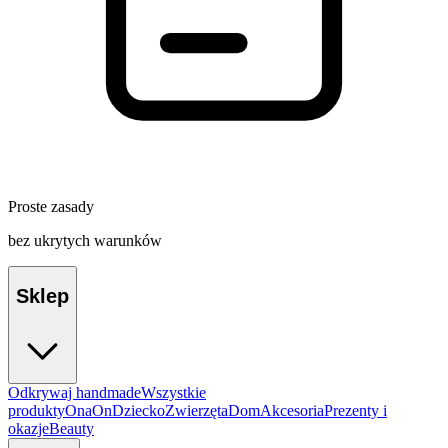
Proste zasady
bez ukrytych warunków
Sklep
Odkrywaj handmade
Wszystkie
produkty
Ona
On
Dziecko
Zwierzęta
Dom
Akcesoria
Prezenty i
okazje
Beauty