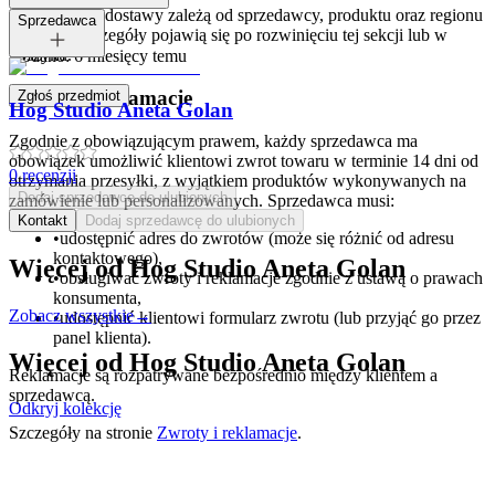
Opcje i koszt dostawy zależą od sprzedawcy, produktu oraz regionu
Tagi:
Sprzedawca
dostawy. Szczegóły pojawią się po rozwinięciu tej sekcji lub w
koszyku.
Dodano:
6 miesięcy temu
Zwroty i reklamacje
Zgłoś przedmiot
Hog Studio Aneta Golan
Zgodnie z obowiązującym prawem, każdy sprzedawca ma
obowiązek umożliwić klientowi zwrot towaru w terminie 14 dni od
0
recenzji
otrzymania przesyłki, z wyjątkiem produktów wykonywanych na
Dodaj sprzedawcę do ulubionych
zamówienie lub personalizowanych. Sprzedawca musi:
Kontakt
Dodaj sprzedawcę do ulubionych
•
udostępnić adres do zwrotów (może się różnić od adresu
kontaktowego),
Więcej od
Hog Studio Aneta Golan
•
obsługiwać zwroty i reklamacje zgodnie z ustawą o prawach
konsumenta,
Zobacz wszystkie
→
•
udostępnić klientowi formularz zwrotu (lub przyjąć go przez
panel klienta).
Więcej od
Hog Studio Aneta Golan
Reklamacje są rozpatrywane bezpośrednio między klientem a
sprzedawcą.
Odkryj kolekcję
Szczegóły na stronie
Zwroty i reklamacje
.