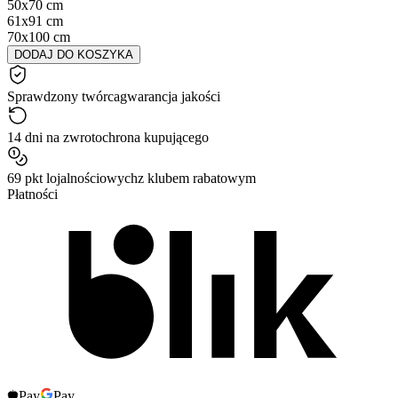
50x70 cm
61x91 cm
70x100 cm
DODAJ DO KOSZYKA
Sprawdzony twórca
gwarancja jakości
14 dni na zwrot
ochrona kupującego
69 pkt lojalnościowych
z klubem rabatowym
Płatności
Pay
Pay