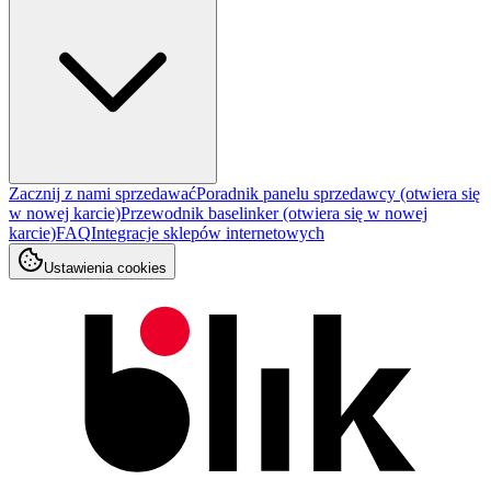
Zacznij z nami sprzedawać
Poradnik panelu sprzedawcy
(otwiera się
w nowej karcie)
Przewodnik baselinker
(otwiera się w nowej
karcie)
FAQ
Integracje sklepów internetowych
Ustawienia cookies