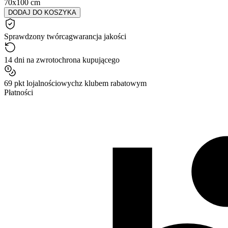
70x100 cm
DODAJ DO KOSZYKA
Sprawdzony twórca
gwarancja jakości
14 dni na zwrot
ochrona kupującego
69 pkt lojalnościowych
z klubem rabatowym
Płatności