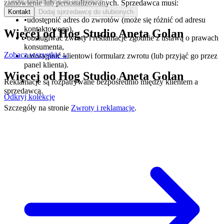
Dodaj sprzedawcę do ulubionych
zamówienie lub personalizowanych. Sprzedawca musi:
Kontakt
Dodaj sprzedawcę do ulubionych
•
udostępnić adres do zwrotów (może się różnić od adresu
kontaktowego),
Więcej od
Hog Studio Aneta Golan
•
obsługiwać zwroty i reklamacje zgodnie z ustawą o prawach
konsumenta,
Zobacz wszystkie
→
•
udostępnić klientowi formularz zwrotu (lub przyjąć go przez
panel klienta).
Więcej od
Hog Studio Aneta Golan
Reklamacje są rozpatrywane bezpośrednio między klientem a
sprzedawcą.
Odkryj kolekcję
Szczegóły na stronie
Zwroty i reklamacje
.