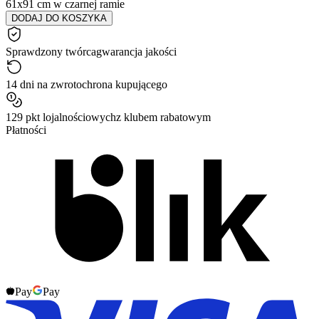
61x91 cm w czarnej ramie
DODAJ DO KOSZYKA
Sprawdzony twórca
gwarancja jakości
14 dni na zwrot
ochrona kupującego
129 pkt lojalnościowych
z klubem rabatowym
Płatności
Pay
Pay