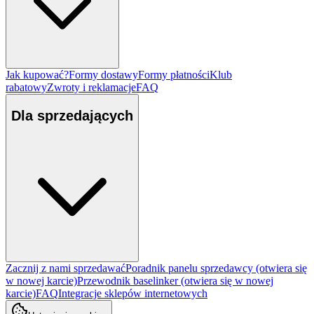
Jak kupować?
Formy dostawy
Formy płatności
Klub
rabatowy
Zwroty i reklamacje
FAQ
Dla sprzedających
Zacznij z nami sprzedawać
Poradnik panelu sprzedawcy
(otwiera się
w nowej karcie)
Przewodnik baselinker
(otwiera się w nowej
karcie)
FAQ
Integracje sklepów internetowych