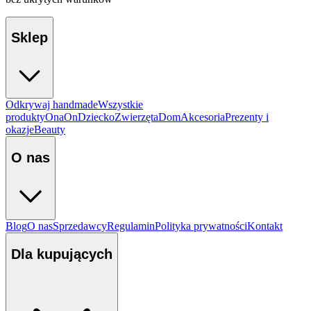
Sklep
Odkrywaj handmade
Wszystkie
produkty
Ona
On
Dziecko
Zwierzęta
Dom
Akcesoria
Prezenty i
okazje
Beauty
O nas
Blog
O nas
Sprzedawcy
Regulamin
Polityka prywatności
Kontakt
Dla kupujących