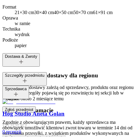
Format
21×30 cm
30×40 cm
40×50 cm
50×70 cm
61×91 cm
Oprawa
w ramie
Technika
wydruk
Podłoże
papier
Dostawa & Zwroty
Dostępne metody dostawy dla regionu
Szczegóły przedmiotu
Opcje i koszt dostawy zależą od sprzedawcy, produktu oraz regionu
Tagi:
Sprzedawca
dostawy. Szczegóły pojawią się po rozwinięciu tej sekcji lub w
koszyku.
Dodano:
około 2 miesiące temu
Zwroty i reklamacje
Zgłoś przedmiot
Hog Studio Aneta Golan
Zgodnie z obowiązującym prawem, każdy sprzedawca ma
obowiązek umożliwić klientowi zwrot towaru w terminie 14 dni od
0
recenzji
otrzymania przesyłki, z wyjątkiem produktów wykonywanych na