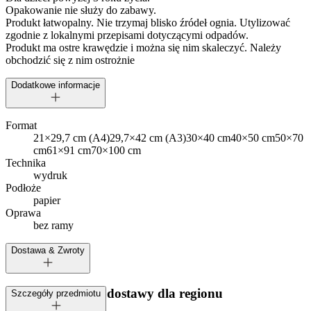
Opakowanie nie służy do zabawy.
Produkt łatwopalny. Nie trzymaj blisko źródeł ognia. Utylizować
zgodnie z lokalnymi przepisami dotyczącymi odpadów.
Produkt ma ostre krawędzie i można się nim skaleczyć. Należy
obchodzić się z nim ostrożnie
Dodatkowe informacje
Format
21×29,7 cm (A4)
29,7×42 cm (A3)
30×40 cm
40×50 cm
50×70
cm
61×91 cm
70×100 cm
Technika
wydruk
Podłoże
papier
Oprawa
bez ramy
Dostawa & Zwroty
Dostępne metody dostawy dla regionu
Szczegóły przedmiotu