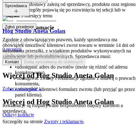
Opcje i koszt dostawy zależą od sprzedawcy, produktu oraz regionu
Tagi:
Sprzedawca
dostawy. Szczegóły pojawią się po rozwinięciu tej sekcji lub w
koszyku.
Dodano:
5 miesięcy temu
Zwroty i reklamacje
Zgłoś przedmiot
Hog Studio Aneta Golan
Zgodnie z obowiązującym prawem, każdy sprzedawca ma
obowiązek umożliwić klientowi zwrot towaru w terminie 14 dni od
0
recenzji
otrzymania przesyłki, z wyjątkiem produktów wykonywanych na
Dodaj sprzedawcę do ulubionych
zamówienie lub personalizowanych. Sprzedawca musi:
Kontakt
Dodaj sprzedawcę do ulubionych
•
udostępnić adres do zwrotów (może się różnić od adresu
kontaktowego),
Więcej od
Hog Studio Aneta Golan
•
obsługiwać zwroty i reklamacje zgodnie z ustawą o prawach
konsumenta,
Zobacz wszystkie
→
•
udostępnić klientowi formularz zwrotu (lub przyjąć go przez
panel klienta).
Więcej od
Hog Studio Aneta Golan
Reklamacje są rozpatrywane bezpośrednio między klientem a
sprzedawcą.
Odkryj kolekcję
Szczegóły na stronie
Zwroty i reklamacje
.