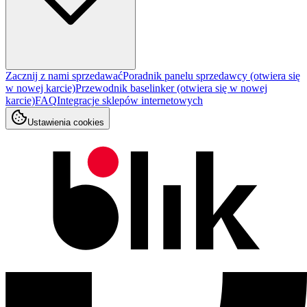
Zacznij z nami sprzedawać
Poradnik panelu sprzedawcy
(otwiera się
w nowej karcie)
Przewodnik baselinker
(otwiera się w nowej
karcie)
FAQ
Integracje sklepów internetowych
Ustawienia cookies