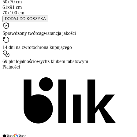
50x70 cm
61x91 cm
70x100 cm
DODAJ DO KOSZYKA
Sprawdzony twórca
gwarancja jakości
14 dni na zwrot
ochrona kupującego
69 pkt lojalnościowych
z klubem rabatowym
Płatności
Pay
Pay