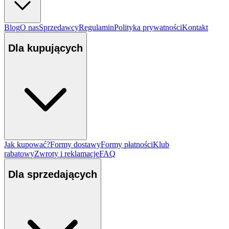
Blog
O nas
Sprzedawcy
Regulamin
Polityka prywatności
Kontakt
Dla kupujących
Jak kupować?
Formy dostawy
Formy płatności
Klub
rabatowy
Zwroty i reklamacje
FAQ
Dla sprzedających