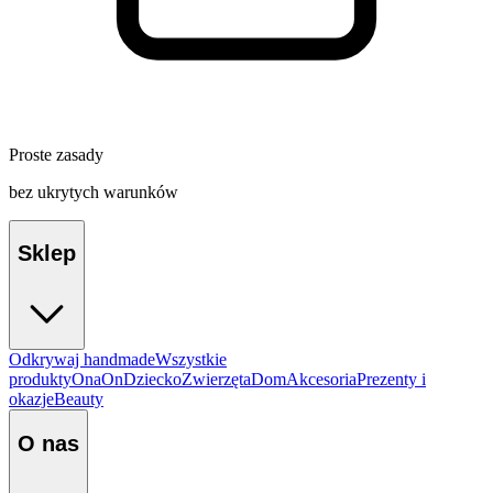
Proste zasady
bez ukrytych warunków
Sklep
Odkrywaj handmade
Wszystkie
produkty
Ona
On
Dziecko
Zwierzęta
Dom
Akcesoria
Prezenty i
okazje
Beauty
O nas