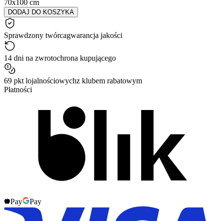
70x100 cm
DODAJ DO KOSZYKA
Sprawdzony twórca
gwarancja jakości
14 dni na zwrot
ochrona kupującego
69 pkt lojalnościowych
z klubem rabatowym
Płatności
Pay
Pay