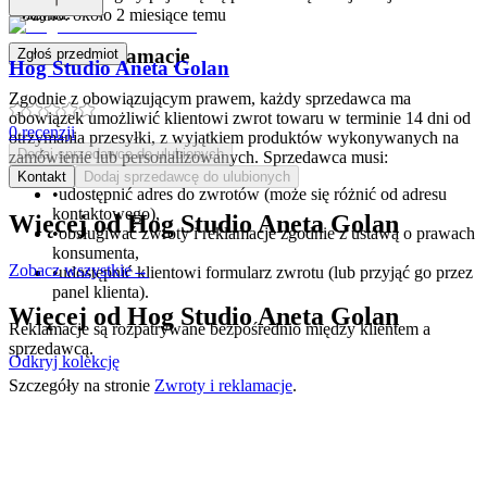
koszyku.
Dodano:
około 2 miesiące temu
Zwroty i reklamacje
Zgłoś przedmiot
Hog Studio Aneta Golan
Zgodnie z obowiązującym prawem, każdy sprzedawca ma
obowiązek umożliwić klientowi zwrot towaru w terminie 14 dni od
0
recenzji
otrzymania przesyłki, z wyjątkiem produktów wykonywanych na
Dodaj sprzedawcę do ulubionych
zamówienie lub personalizowanych. Sprzedawca musi:
Kontakt
Dodaj sprzedawcę do ulubionych
•
udostępnić adres do zwrotów (może się różnić od adresu
kontaktowego),
Więcej od
Hog Studio Aneta Golan
•
obsługiwać zwroty i reklamacje zgodnie z ustawą o prawach
konsumenta,
Zobacz wszystkie
→
•
udostępnić klientowi formularz zwrotu (lub przyjąć go przez
panel klienta).
Więcej od
Hog Studio Aneta Golan
Reklamacje są rozpatrywane bezpośrednio między klientem a
sprzedawcą.
Odkryj kolekcję
Szczegóły na stronie
Zwroty i reklamacje
.