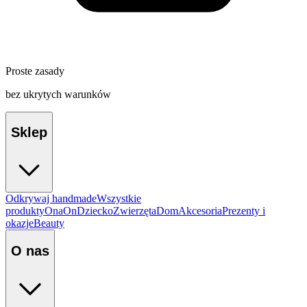
Proste zasady
bez ukrytych warunków
Sklep
Odkrywaj handmade
Wszystkie
produkty
Ona
On
Dziecko
Zwierzęta
Dom
Akcesoria
Prezenty i
okazje
Beauty
O nas