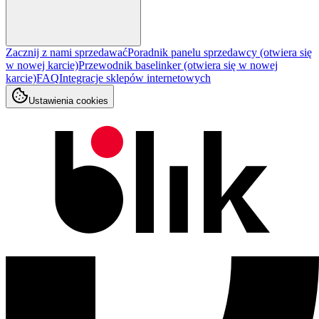
Zacznij z nami sprzedawać
Poradnik panelu sprzedawcy
(otwiera się
w nowej karcie)
Przewodnik baselinker
(otwiera się w nowej
karcie)
FAQ
Integracje sklepów internetowych
Ustawienia cookies