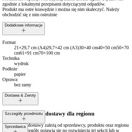
zgodnie z lokalnymi przepisami dotyczącymi odpadów.
Produkt ma ostre krawędzie i można się nim skaleczyć. Należy
obchodzić się z nim ostrożnie
Dodatkowe informacje
Format
21×29,7 cm (A4)
29,7×42 cm (A3)
30×40 cm
40×50 cm
50×70
cm
61×91 cm
70×100 cm
Technika
wydruk
Podłoże
papier
Oprawa
bez ramy
Dostawa & Zwroty
Dostępne metody dostawy dla regionu
Szczegóły przedmiotu
Opcje i koszt dostawy zależą od sprzedawcy, produktu oraz regionu
Tagi:
Sprzedawca
dostawy. Szczegóły pojawią się po rozwinięciu tej sekcji lub w