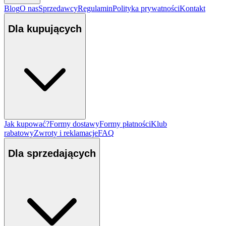
Blog
O nas
Sprzedawcy
Regulamin
Polityka prywatności
Kontakt
Dla kupujących
Jak kupować?
Formy dostawy
Formy płatności
Klub
rabatowy
Zwroty i reklamacje
FAQ
Dla sprzedających