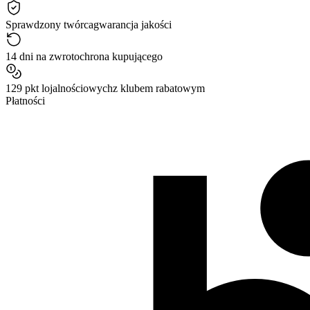
Sprawdzony twórca
gwarancja jakości
14 dni na zwrot
ochrona kupującego
129 pkt lojalnościowych
z klubem rabatowym
Płatności