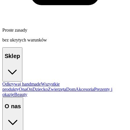
Proste zasady
bez ukrytych warunków
Sklep
Odkrywaj handmade
Wszystkie
produkty
Ona
On
Dziecko
Zwierzęta
Dom
Akcesoria
Prezenty i
okazje
Beauty
O nas