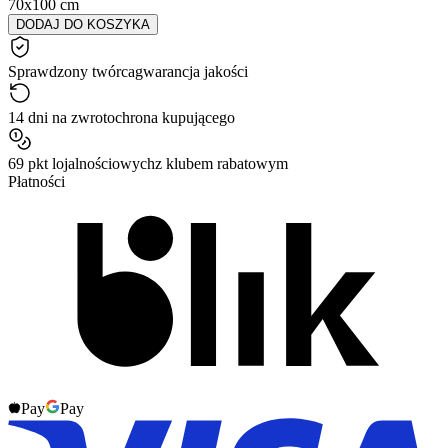
70x100 cm
DODAJ DO KOSZYKA
Sprawdzony twórca
gwarancja jakości
14 dni na zwrot
ochrona kupującego
69 pkt lojalnościowych
z klubem rabatowym
Płatności
Pay
Pay