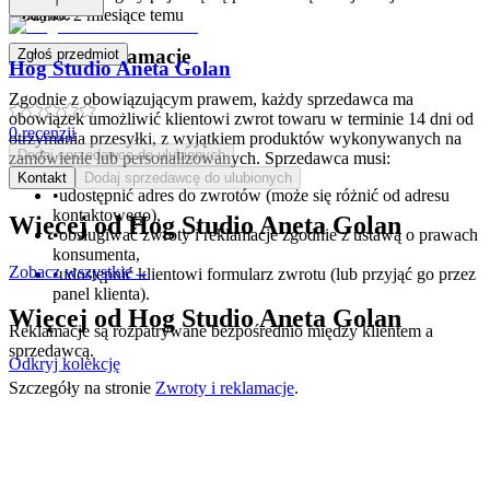
koszyku.
Dodano:
2 miesiące temu
Zwroty i reklamacje
Zgłoś przedmiot
Hog Studio Aneta Golan
Zgodnie z obowiązującym prawem, każdy sprzedawca ma
obowiązek umożliwić klientowi zwrot towaru w terminie 14 dni od
0
recenzji
otrzymania przesyłki, z wyjątkiem produktów wykonywanych na
Dodaj sprzedawcę do ulubionych
zamówienie lub personalizowanych. Sprzedawca musi:
Kontakt
Dodaj sprzedawcę do ulubionych
•
udostępnić adres do zwrotów (może się różnić od adresu
kontaktowego),
Więcej od
Hog Studio Aneta Golan
•
obsługiwać zwroty i reklamacje zgodnie z ustawą o prawach
konsumenta,
Zobacz wszystkie
→
•
udostępnić klientowi formularz zwrotu (lub przyjąć go przez
panel klienta).
Więcej od
Hog Studio Aneta Golan
Reklamacje są rozpatrywane bezpośrednio między klientem a
sprzedawcą.
Odkryj kolekcję
Szczegóły na stronie
Zwroty i reklamacje
.