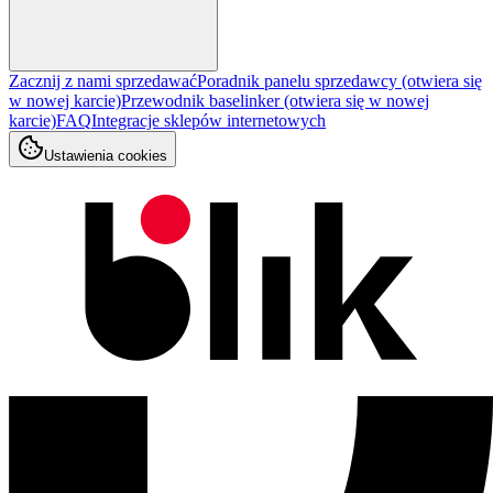
Zacznij z nami sprzedawać
Poradnik panelu sprzedawcy
(otwiera się
w nowej karcie)
Przewodnik baselinker
(otwiera się w nowej
karcie)
FAQ
Integracje sklepów internetowych
Ustawienia cookies