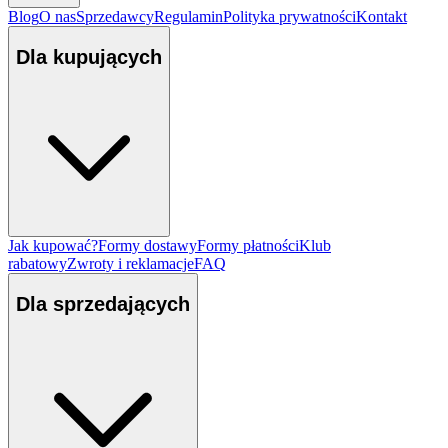
Blog
O nas
Sprzedawcy
Regulamin
Polityka prywatności
Kontakt
Dla kupujących
Jak kupować?
Formy dostawy
Formy płatności
Klub
rabatowy
Zwroty i reklamacje
FAQ
Dla sprzedających