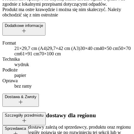
zgodnie z lokalnymi przepisami dotyczącymi odpadów.
Produkt ma ostre krawędzie i można się nim skaleczyć. Należy
obchodzić się z nim ostrożnie
Dodatkowe informacje
Format
21×29,7 cm (A4)
29,7×42 cm (A3)
30×40 cm
40×50 cm
50×70
cm
61×91 cm
70×100 cm
Technika
wydruk
Podłoże
papier
Oprawa
bez ramy
Dostawa & Zwroty
Dostępne metody dostawy dla regionu
Szczegóły przedmiotu
Opcje i koszt dostawy zależą od sprzedawcy, produktu oraz regionu
Tagi:
Sprzedawca
dostawy. Szczegóły pojawią się po rozwinięciu tej sekcji lub w