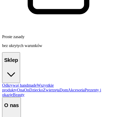
Proste zasady
bez ukrytych warunków
Sklep
Odkrywaj handmade
Wszystkie
produkty
Ona
On
Dziecko
Zwierzęta
Dom
Akcesoria
Prezenty i
okazje
Beauty
O nas