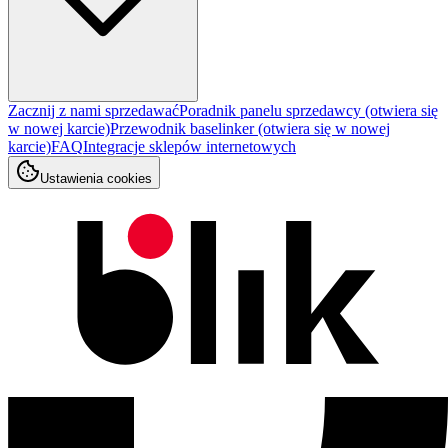
Zacznij z nami sprzedawać
Poradnik panelu sprzedawcy
(otwiera się
w nowej karcie)
Przewodnik baselinker
(otwiera się w nowej
karcie)
FAQ
Integracje sklepów internetowych
Ustawienia cookies