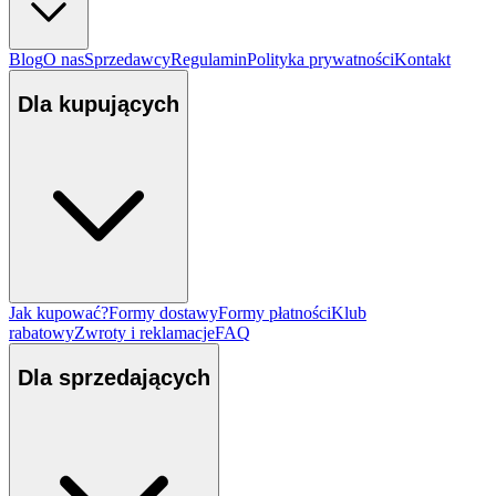
Blog
O nas
Sprzedawcy
Regulamin
Polityka prywatności
Kontakt
Dla kupujących
Jak kupować?
Formy dostawy
Formy płatności
Klub
rabatowy
Zwroty i reklamacje
FAQ
Dla sprzedających