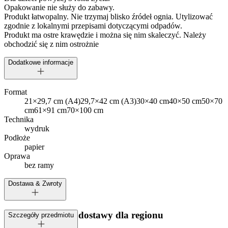
Opakowanie nie służy do zabawy.
Produkt łatwopalny. Nie trzymaj blisko źródeł ognia. Utylizować
zgodnie z lokalnymi przepisami dotyczącymi odpadów.
Produkt ma ostre krawędzie i można się nim skaleczyć. Należy
obchodzić się z nim ostrożnie
Dodatkowe informacje
Format
21×29,7 cm (A4)
29,7×42 cm (A3)
30×40 cm
40×50 cm
50×70
cm
61×91 cm
70×100 cm
Technika
wydruk
Podłoże
papier
Oprawa
bez ramy
Dostawa & Zwroty
Dostępne metody dostawy dla regionu
Szczegóły przedmiotu