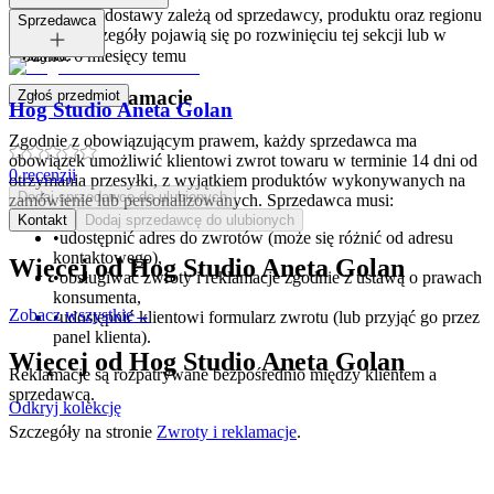
Opcje i koszt dostawy zależą od sprzedawcy, produktu oraz regionu
Tagi:
Sprzedawca
dostawy. Szczegóły pojawią się po rozwinięciu tej sekcji lub w
koszyku.
Dodano:
6 miesięcy temu
Zwroty i reklamacje
Zgłoś przedmiot
Hog Studio Aneta Golan
Zgodnie z obowiązującym prawem, każdy sprzedawca ma
obowiązek umożliwić klientowi zwrot towaru w terminie 14 dni od
0
recenzji
otrzymania przesyłki, z wyjątkiem produktów wykonywanych na
Dodaj sprzedawcę do ulubionych
zamówienie lub personalizowanych. Sprzedawca musi:
Kontakt
Dodaj sprzedawcę do ulubionych
•
udostępnić adres do zwrotów (może się różnić od adresu
kontaktowego),
Więcej od
Hog Studio Aneta Golan
•
obsługiwać zwroty i reklamacje zgodnie z ustawą o prawach
konsumenta,
Zobacz wszystkie
→
•
udostępnić klientowi formularz zwrotu (lub przyjąć go przez
panel klienta).
Więcej od
Hog Studio Aneta Golan
Reklamacje są rozpatrywane bezpośrednio między klientem a
sprzedawcą.
Odkryj kolekcję
Szczegóły na stronie
Zwroty i reklamacje
.