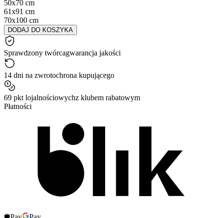
50x70 cm
61x91 cm
70x100 cm
DODAJ DO KOSZYKA
Sprawdzony twórca
gwarancja jakości
14 dni na zwrot
ochrona kupującego
69 pkt lojalnościowych
z klubem rabatowym
Płatności
Pay
Pay