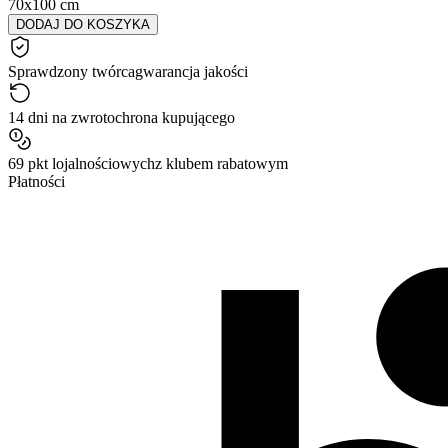
70x100 cm
DODAJ DO KOSZYKA
Sprawdzony twórca
gwarancja jakości
14 dni na zwrot
ochrona kupującego
69 pkt lojalnościowych
z klubem rabatowym
Płatności