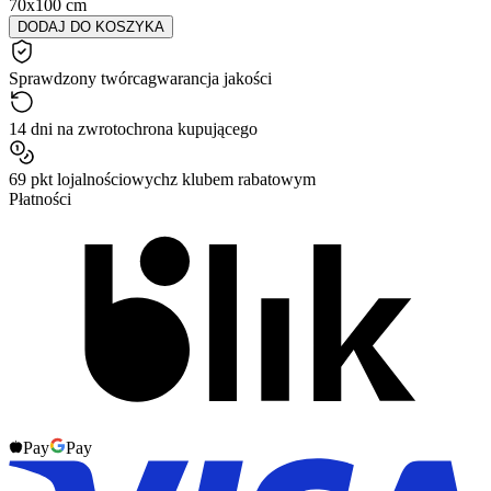
70x100 cm
DODAJ DO KOSZYKA
Sprawdzony twórca
gwarancja jakości
14 dni na zwrot
ochrona kupującego
69 pkt lojalnościowych
z klubem rabatowym
Płatności
Pay
Pay