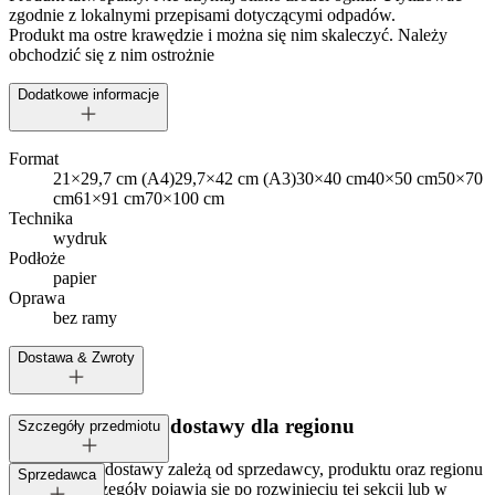
zgodnie z lokalnymi przepisami dotyczącymi odpadów.
Produkt ma ostre krawędzie i można się nim skaleczyć. Należy
obchodzić się z nim ostrożnie
Dodatkowe informacje
Format
21×29,7 cm (A4)
29,7×42 cm (A3)
30×40 cm
40×50 cm
50×70
cm
61×91 cm
70×100 cm
Technika
wydruk
Podłoże
papier
Oprawa
bez ramy
Dostawa & Zwroty
Dostępne metody dostawy dla regionu
Szczegóły przedmiotu
Opcje i koszt dostawy zależą od sprzedawcy, produktu oraz regionu
Tagi:
Sprzedawca
dostawy. Szczegóły pojawią się po rozwinięciu tej sekcji lub w