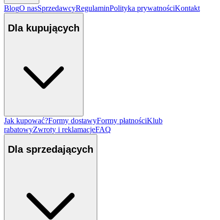
Blog
O nas
Sprzedawcy
Regulamin
Polityka prywatności
Kontakt
Dla kupujących
Jak kupować?
Formy dostawy
Formy płatności
Klub
rabatowy
Zwroty i reklamacje
FAQ
Dla sprzedających