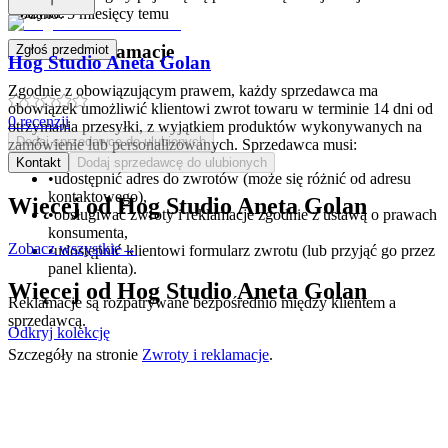
koszyku.
Dodano:
5 miesięcy temu
Zwroty i reklamacje
Zgłoś przedmiot
Hog Studio Aneta Golan
Zgodnie z obowiązującym prawem, każdy sprzedawca ma
obowiązek umożliwić klientowi zwrot towaru w terminie 14 dni od
0
recenzji
otrzymania przesyłki, z wyjątkiem produktów wykonywanych na
Dodaj sprzedawcę do ulubionych
zamówienie lub personalizowanych. Sprzedawca musi:
Kontakt
Dodaj sprzedawcę do ulubionych
•
udostępnić adres do zwrotów (może się różnić od adresu
kontaktowego),
Więcej od
Hog Studio Aneta Golan
•
obsługiwać zwroty i reklamacje zgodnie z ustawą o prawach
konsumenta,
Zobacz wszystkie
→
•
udostępnić klientowi formularz zwrotu (lub przyjąć go przez
panel klienta).
Więcej od
Hog Studio Aneta Golan
Reklamacje są rozpatrywane bezpośrednio między klientem a
sprzedawcą.
Odkryj kolekcję
Szczegóły na stronie
Zwroty i reklamacje
.