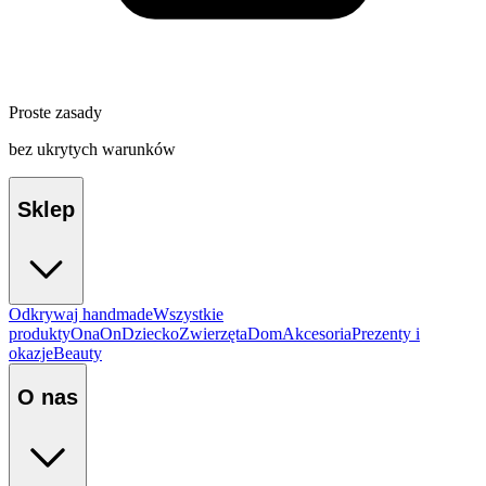
Proste zasady
bez ukrytych warunków
Sklep
Odkrywaj handmade
Wszystkie
produkty
Ona
On
Dziecko
Zwierzęta
Dom
Akcesoria
Prezenty i
okazje
Beauty
O nas