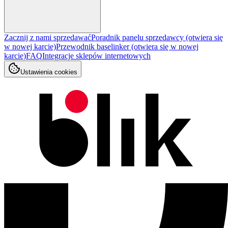
Zacznij z nami sprzedawać
Poradnik panelu sprzedawcy
(otwiera się
w nowej karcie)
Przewodnik baselinker
(otwiera się w nowej
karcie)
FAQ
Integracje sklepów internetowych
Ustawienia cookies