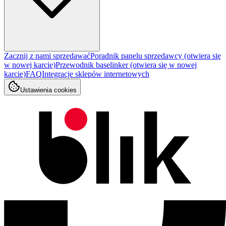
Zacznij z nami sprzedawać
Poradnik panelu sprzedawcy
(otwiera się
w nowej karcie)
Przewodnik baselinker
(otwiera się w nowej
karcie)
FAQ
Integracje sklepów internetowych
Ustawienia cookies