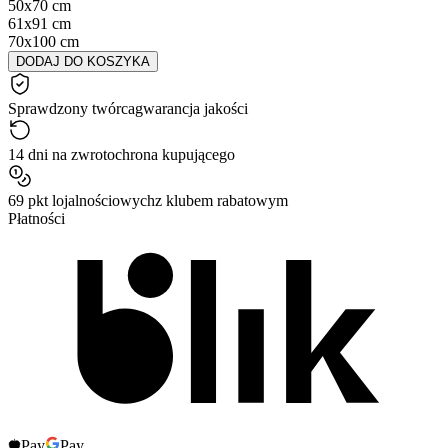
50x70 cm
61x91 cm
70x100 cm
DODAJ DO KOSZYKA
Sprawdzony twórca
gwarancja jakości
14 dni na zwrot
ochrona kupującego
69 pkt lojalnościowych
z klubem rabatowym
Płatności
Pay
Pay