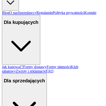
Blog
O nas
Sprzedawcy
Regulamin
Polityka prywatności
Kontakt
Dla kupujących
Jak kupować?
Formy dostawy
Formy płatności
Klub
rabatowy
Zwroty i reklamacje
FAQ
Dla sprzedających