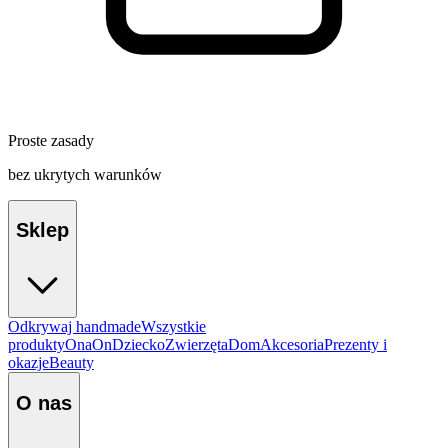
Proste zasady
bez ukrytych warunków
Sklep
Odkrywaj handmade
Wszystkie
produkty
Ona
On
Dziecko
Zwierzęta
Dom
Akcesoria
Prezenty i
okazje
Beauty
O nas