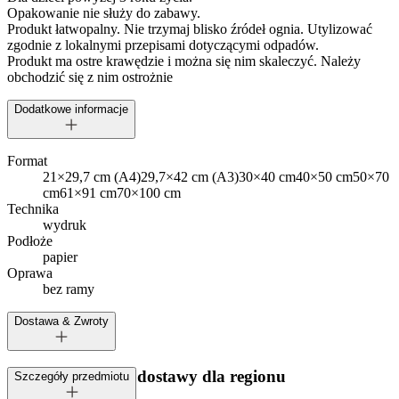
Opakowanie nie służy do zabawy.
Produkt łatwopalny. Nie trzymaj blisko źródeł ognia. Utylizować
zgodnie z lokalnymi przepisami dotyczącymi odpadów.
Produkt ma ostre krawędzie i można się nim skaleczyć. Należy
obchodzić się z nim ostrożnie
Dodatkowe informacje
Format
21×29,7 cm (A4)
29,7×42 cm (A3)
30×40 cm
40×50 cm
50×70
cm
61×91 cm
70×100 cm
Technika
wydruk
Podłoże
papier
Oprawa
bez ramy
Dostawa & Zwroty
Dostępne metody dostawy dla regionu
Szczegóły przedmiotu