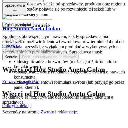
Opcje i koszt dostawy zależą od sprzedawcy, produktu oraz regionu
Tagi:
Sprzedawca
dostawy. Szczegóły pojawią się po rozwinięciu tej sekcji lub w
koszyku.
Dodano:
5 miesięcy temu
Zwroty i reklamacje
Zgłoś przedmiot
Hog Studio Aneta Golan
Zgodnie z obowiązującym prawem, każdy sprzedawca ma
obowiązek umożliwić klientowi zwrot towaru w terminie 14 dni od
0
recenzji
otrzymania przesyłki, z wyjątkiem produktów wykonywanych na
Dodaj sprzedawcę do ulubionych
zamówienie lub personalizowanych. Sprzedawca musi:
Kontakt
Dodaj sprzedawcę do ulubionych
•
udostępnić adres do zwrotów (może się różnić od adresu
kontaktowego),
Więcej od
Hog Studio Aneta Golan
•
obsługiwać zwroty i reklamacje zgodnie z ustawą o prawach
konsumenta,
Zobacz wszystkie
→
•
udostępnić klientowi formularz zwrotu (lub przyjąć go przez
panel klienta).
Więcej od
Hog Studio Aneta Golan
Reklamacje są rozpatrywane bezpośrednio między klientem a
sprzedawcą.
Odkryj kolekcję
Szczegóły na stronie
Zwroty i reklamacje
.