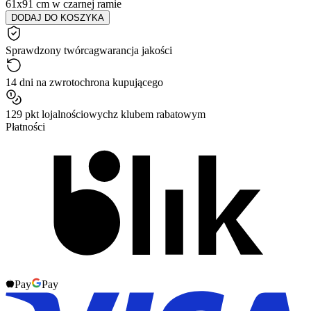
61x91 cm w czarnej ramie
DODAJ DO KOSZYKA
Sprawdzony twórca
gwarancja jakości
14 dni na zwrot
ochrona kupującego
129 pkt lojalnościowych
z klubem rabatowym
Płatności
Pay
Pay