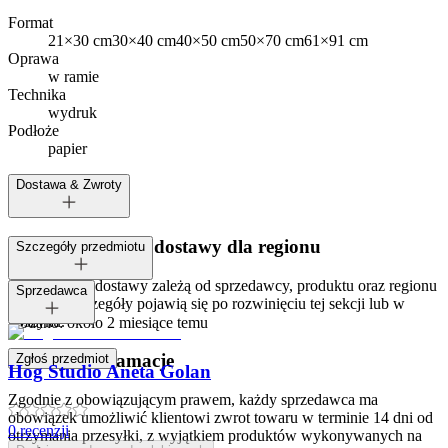
Format
21×30 cm
30×40 cm
40×50 cm
50×70 cm
61×91 cm
Oprawa
w ramie
Technika
wydruk
Podłoże
papier
Dostawa & Zwroty
Dostępne metody dostawy dla regionu
Szczegóły przedmiotu
Opcje i koszt dostawy zależą od sprzedawcy, produktu oraz regionu
Tagi:
Sprzedawca
dostawy. Szczegóły pojawią się po rozwinięciu tej sekcji lub w
koszyku.
Dodano:
około 2 miesiące temu
Zwroty i reklamacje
Zgłoś przedmiot
Hog Studio Aneta Golan
Zgodnie z obowiązującym prawem, każdy sprzedawca ma
obowiązek umożliwić klientowi zwrot towaru w terminie 14 dni od
0
recenzji
otrzymania przesyłki, z wyjątkiem produktów wykonywanych na