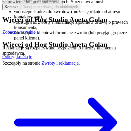
Dodaj sprzedawcę do ulubionych
zamówienie lub personalizowanych. Sprzedawca musi:
Kontakt
Dodaj sprzedawcę do ulubionych
•
udostępnić adres do zwrotów (może się różnić od adresu
kontaktowego),
Więcej od
Hog Studio Aneta Golan
•
obsługiwać zwroty i reklamacje zgodnie z ustawą o prawach
konsumenta,
Zobacz wszystkie
→
•
udostępnić klientowi formularz zwrotu (lub przyjąć go przez
panel klienta).
Więcej od
Hog Studio Aneta Golan
Reklamacje są rozpatrywane bezpośrednio między klientem a
sprzedawcą.
Odkryj kolekcję
Szczegóły na stronie
Zwroty i reklamacje
.