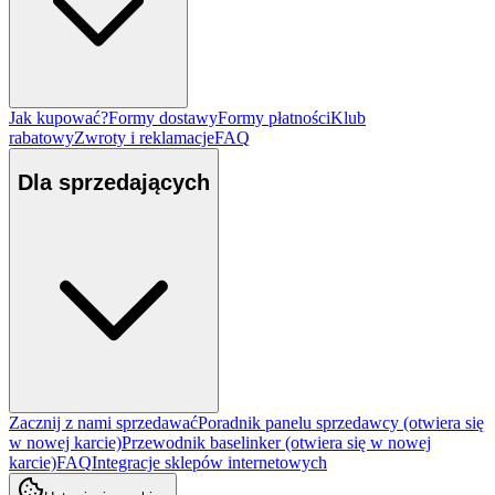
Jak kupować?
Formy dostawy
Formy płatności
Klub
rabatowy
Zwroty i reklamacje
FAQ
Dla sprzedających
Zacznij z nami sprzedawać
Poradnik panelu sprzedawcy
(otwiera się
w nowej karcie)
Przewodnik baselinker
(otwiera się w nowej
karcie)
FAQ
Integracje sklepów internetowych