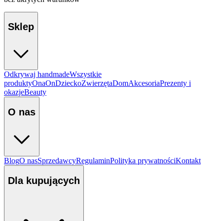
Sklep
Odkrywaj handmade
Wszystkie
produkty
Ona
On
Dziecko
Zwierzęta
Dom
Akcesoria
Prezenty i
okazje
Beauty
O nas
Blog
O nas
Sprzedawcy
Regulamin
Polityka prywatności
Kontakt
Dla kupujących