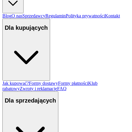
Blog
O nas
Sprzedawcy
Regulamin
Polityka prywatności
Kontakt
Dla kupujących
Jak kupować?
Formy dostawy
Formy płatności
Klub
rabatowy
Zwroty i reklamacje
FAQ
Dla sprzedających