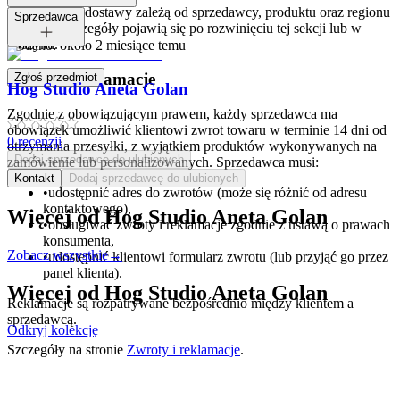
Opcje i koszt dostawy zależą od sprzedawcy, produktu oraz regionu
Tagi:
Sprzedawca
dostawy. Szczegóły pojawią się po rozwinięciu tej sekcji lub w
koszyku.
Dodano:
około 2 miesiące temu
Zwroty i reklamacje
Zgłoś przedmiot
Hog Studio Aneta Golan
Zgodnie z obowiązującym prawem, każdy sprzedawca ma
obowiązek umożliwić klientowi zwrot towaru w terminie 14 dni od
0
recenzji
otrzymania przesyłki, z wyjątkiem produktów wykonywanych na
Dodaj sprzedawcę do ulubionych
zamówienie lub personalizowanych. Sprzedawca musi:
Kontakt
Dodaj sprzedawcę do ulubionych
•
udostępnić adres do zwrotów (może się różnić od adresu
kontaktowego),
Więcej od
Hog Studio Aneta Golan
•
obsługiwać zwroty i reklamacje zgodnie z ustawą o prawach
konsumenta,
Zobacz wszystkie
→
•
udostępnić klientowi formularz zwrotu (lub przyjąć go przez
panel klienta).
Więcej od
Hog Studio Aneta Golan
Reklamacje są rozpatrywane bezpośrednio między klientem a
sprzedawcą.
Odkryj kolekcję
Szczegóły na stronie
Zwroty i reklamacje
.