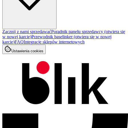
Zacznij z nami sprzedawać
Poradnik panelu sprzedawcy
(otwiera się
w nowej karcie)
Przewodnik baselinker
(otwiera się w nowej
karcie)
FAQ
Integracje sklepów internetowych
Ustawienia cookies