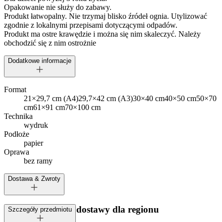
Opakowanie nie służy do zabawy.
Produkt łatwopalny. Nie trzymaj blisko źródeł ognia. Utylizować
zgodnie z lokalnymi przepisami dotyczącymi odpadów.
Produkt ma ostre krawędzie i można się nim skaleczyć. Należy
obchodzić się z nim ostrożnie
Dodatkowe informacje
Format
21×29,7 cm (A4)
29,7×42 cm (A3)
30×40 cm
40×50 cm
50×70
cm
61×91 cm
70×100 cm
Technika
wydruk
Podłoże
papier
Oprawa
bez ramy
Dostawa & Zwroty
Dostępne metody dostawy dla regionu
Szczegóły przedmiotu