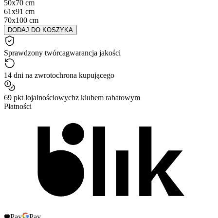
50x70 cm
61x91 cm
70x100 cm
DODAJ DO KOSZYKA
Sprawdzony twórca
gwarancja jakości
14 dni na zwrot
ochrona kupującego
69 pkt lojalnościowych
z klubem rabatowym
Płatności
Pay
Pay