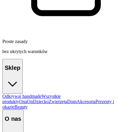
Proste zasady
bez ukrytych warunków
Sklep
Odkrywaj handmade
Wszystkie
produkty
Ona
On
Dziecko
Zwierzęta
Dom
Akcesoria
Prezenty i
okazje
Beauty
O nas