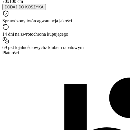
70x100 cm
DODAJ DO KOSZYKA
Sprawdzony twórca
gwarancja jakości
14 dni na zwrot
ochrona kupującego
69 pkt lojalnościowych
z klubem rabatowym
Płatności