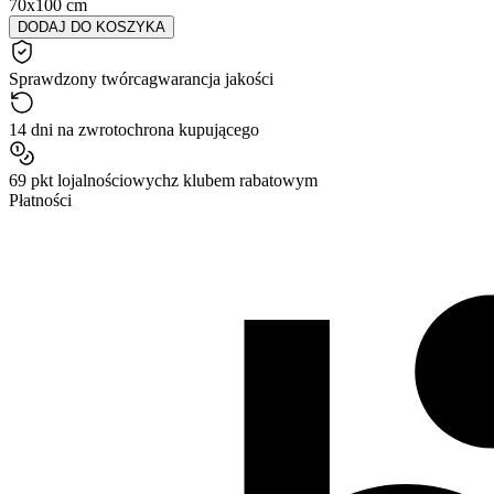
70x100 cm
DODAJ DO KOSZYKA
Sprawdzony twórca
gwarancja jakości
14 dni na zwrot
ochrona kupującego
69 pkt lojalnościowych
z klubem rabatowym
Płatności