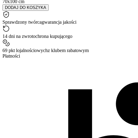
70x100 cm
DODAJ DO KOSZYKA
Sprawdzony twórca
gwarancja jakości
14 dni na zwrot
ochrona kupującego
69 pkt lojalnościowych
z klubem rabatowym
Płatności