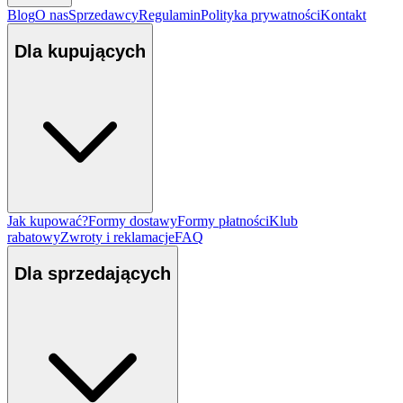
Blog
O nas
Sprzedawcy
Regulamin
Polityka prywatności
Kontakt
Dla kupujących
Jak kupować?
Formy dostawy
Formy płatności
Klub
rabatowy
Zwroty i reklamacje
FAQ
Dla sprzedających