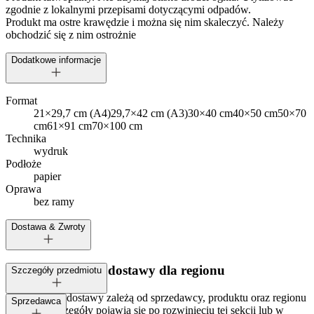
zgodnie z lokalnymi przepisami dotyczącymi odpadów.
Produkt ma ostre krawędzie i można się nim skaleczyć. Należy
obchodzić się z nim ostrożnie
Dodatkowe informacje
Format
21×29,7 cm (A4)
29,7×42 cm (A3)
30×40 cm
40×50 cm
50×70
cm
61×91 cm
70×100 cm
Technika
wydruk
Podłoże
papier
Oprawa
bez ramy
Dostawa & Zwroty
Dostępne metody dostawy dla regionu
Szczegóły przedmiotu
Opcje i koszt dostawy zależą od sprzedawcy, produktu oraz regionu
Tagi:
Sprzedawca
dostawy. Szczegóły pojawią się po rozwinięciu tej sekcji lub w