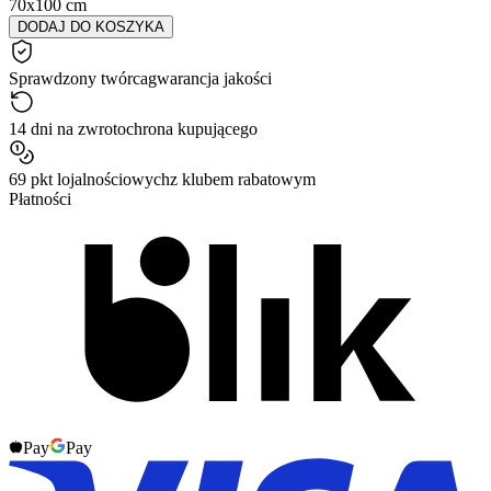
70x100 cm
DODAJ DO KOSZYKA
Sprawdzony twórca
gwarancja jakości
14 dni na zwrot
ochrona kupującego
69 pkt lojalnościowych
z klubem rabatowym
Płatności
Pay
Pay