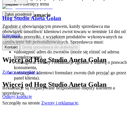
koszyku.
Dodano:
6 miesięcy temu
Zwroty i reklamacje
Zgłoś przedmiot
Hog Studio Aneta Golan
Zgodnie z obowiązującym prawem, każdy sprzedawca ma
obowiązek umożliwić klientowi zwrot towaru w terminie 14 dni od
0
recenzji
otrzymania przesyłki, z wyjątkiem produktów wykonywanych na
Dodaj sprzedawcę do ulubionych
zamówienie lub personalizowanych. Sprzedawca musi:
Kontakt
Dodaj sprzedawcę do ulubionych
•
udostępnić adres do zwrotów (może się różnić od adresu
kontaktowego),
Więcej od
Hog Studio Aneta Golan
•
obsługiwać zwroty i reklamacje zgodnie z ustawą o prawach
konsumenta,
Zobacz wszystkie
→
•
udostępnić klientowi formularz zwrotu (lub przyjąć go przez
panel klienta).
Więcej od
Hog Studio Aneta Golan
Reklamacje są rozpatrywane bezpośrednio między klientem a
sprzedawcą.
Odkryj kolekcję
Szczegóły na stronie
Zwroty i reklamacje
.