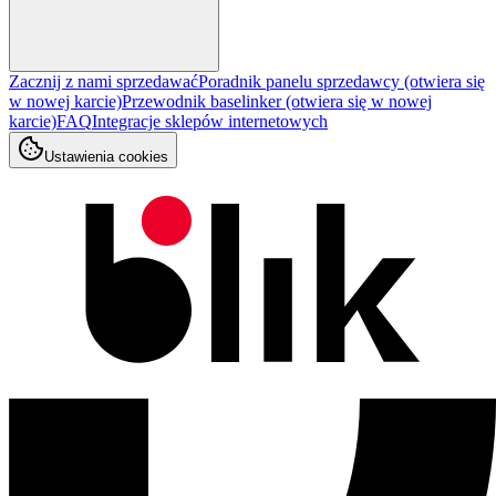
Zacznij z nami sprzedawać
Poradnik panelu sprzedawcy
(otwiera się
w nowej karcie)
Przewodnik baselinker
(otwiera się w nowej
karcie)
FAQ
Integracje sklepów internetowych
Ustawienia cookies