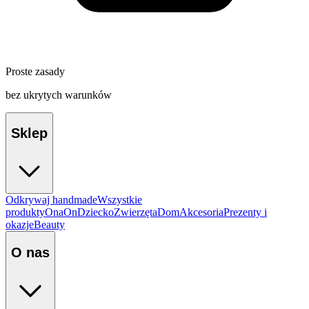
Proste zasady
bez ukrytych warunków
Sklep
Odkrywaj handmade
Wszystkie
produkty
Ona
On
Dziecko
Zwierzęta
Dom
Akcesoria
Prezenty i
okazje
Beauty
O nas