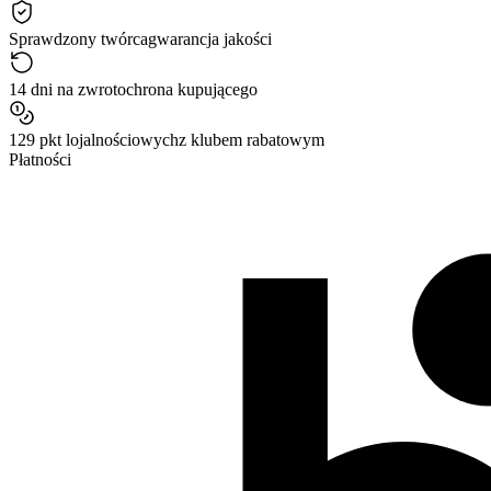
Sprawdzony twórca
gwarancja jakości
14 dni na zwrot
ochrona kupującego
129 pkt lojalnościowych
z klubem rabatowym
Płatności