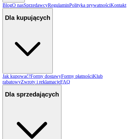
Blog
O nas
Sprzedawcy
Regulamin
Polityka prywatności
Kontakt
Dla kupujących
Jak kupować?
Formy dostawy
Formy płatności
Klub
rabatowy
Zwroty i reklamacje
FAQ
Dla sprzedających