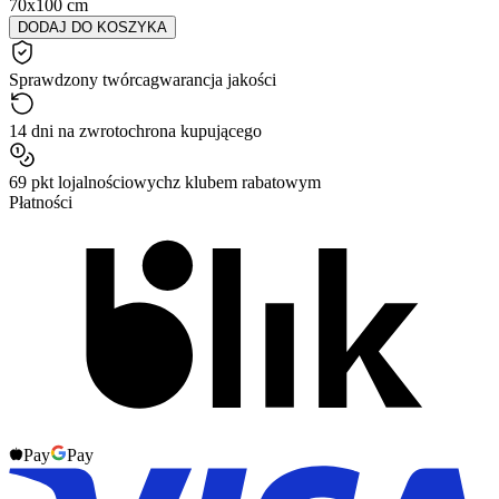
70x100 cm
DODAJ DO KOSZYKA
Sprawdzony twórca
gwarancja jakości
14 dni na zwrot
ochrona kupującego
69 pkt lojalnościowych
z klubem rabatowym
Płatności
Pay
Pay