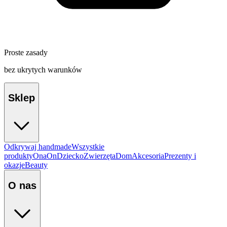
Proste zasady
bez ukrytych warunków
Sklep
Odkrywaj handmade
Wszystkie
produkty
Ona
On
Dziecko
Zwierzęta
Dom
Akcesoria
Prezenty i
okazje
Beauty
O nas