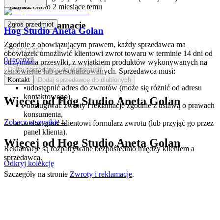
koszyku.
Dodano:
około 2 miesiące temu
Zwroty i reklamacje
Zgłoś przedmiot
Hog Studio Aneta Golan
Zgodnie z obowiązującym prawem, każdy sprzedawca ma
obowiązek umożliwić klientowi zwrot towaru w terminie 14 dni od
0
recenzji
otrzymania przesyłki, z wyjątkiem produktów wykonywanych na
Dodaj sprzedawcę do ulubionych
zamówienie lub personalizowanych. Sprzedawca musi:
Kontakt
Dodaj sprzedawcę do ulubionych
•
udostępnić adres do zwrotów (może się różnić od adresu
kontaktowego),
Więcej od
Hog Studio Aneta Golan
•
obsługiwać zwroty i reklamacje zgodnie z ustawą o prawach
konsumenta,
Zobacz wszystkie
→
•
udostępnić klientowi formularz zwrotu (lub przyjąć go przez
panel klienta).
Więcej od
Hog Studio Aneta Golan
Reklamacje są rozpatrywane bezpośrednio między klientem a
sprzedawcą.
Odkryj kolekcję
Szczegóły na stronie
Zwroty i reklamacje
.