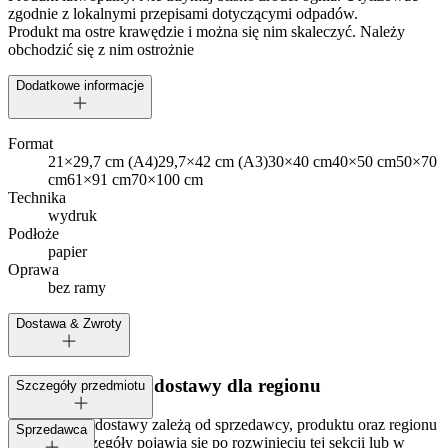
zgodnie z lokalnymi przepisami dotyczącymi odpadów.
Produkt ma ostre krawędzie i można się nim skaleczyć. Należy
obchodzić się z nim ostrożnie
Dodatkowe informacje
Format
21×29,7 cm (A4)
29,7×42 cm (A3)
30×40 cm
40×50 cm
50×70
cm
61×91 cm
70×100 cm
Technika
wydruk
Podłoże
papier
Oprawa
bez ramy
Dostawa & Zwroty
Dostępne metody dostawy dla regionu
Szczegóły przedmiotu
Opcje i koszt dostawy zależą od sprzedawcy, produktu oraz regionu
Tagi:
Sprzedawca
dostawy. Szczegóły pojawią się po rozwinięciu tej sekcji lub w