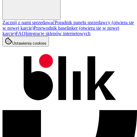
Zacznij z nami sprzedawać
Poradnik panelu sprzedawcy
(otwiera się
w nowej karcie)
Przewodnik baselinker
(otwiera się w nowej
karcie)
FAQ
Integracje sklepów internetowych
Ustawienia cookies